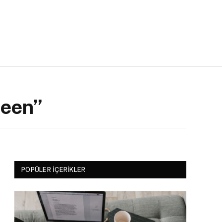
ween”
POPÜLER İÇERIKLER