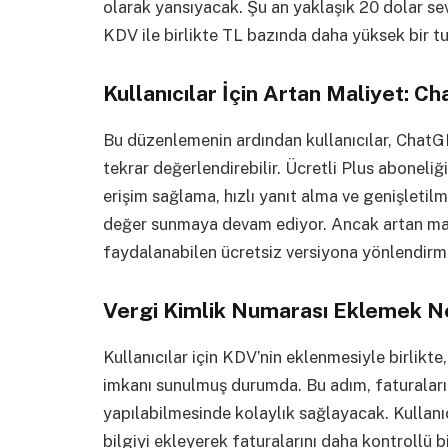
olarak yansıyacak. Şu an yaklaşık 20 dolar s
KDV ile birlikte TL bazında daha yüksek bir t
Kullanıcılar İçin Artan Maliyet: Ch
Bu düzenlemenin ardından kullanıcılar, ChatGP
tekrar değerlendirebilir. Ücretli Plus aboneli
erişim sağlama, hızlı yanıt alma ve genişletilmi
değer sunmaya devam ediyor. Ancak artan maliy
faydalanabilen ücretsiz versiyona yönlendirme
Vergi Kimlik Numarası Eklemek 
Kullanıcılar için KDV’nin eklenmesiyle birlik
imkanı sunulmuş durumda. Bu adım, faturaların
yapılabilmesinde kolaylık sağlayacak. Kullanıc
bilgiyi ekleyerek faturalarını daha kontrollü b