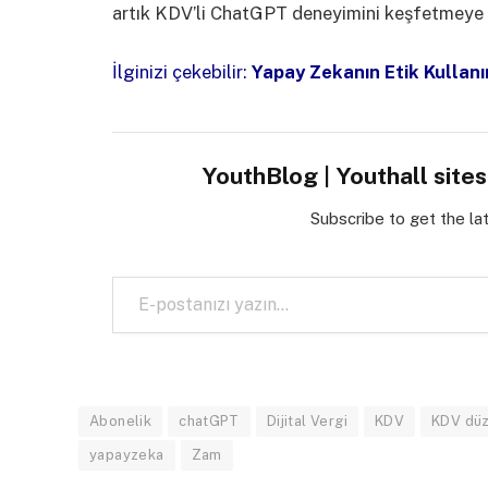
artık KDV’li ChatGPT deneyimini keşfetmeye 
İlginizi çekebilir:
Yapay Zekanın Etik Kullanı
YouthBlog | Youthall site
Subscribe to get the la
E-postanızı yazın…
Abonelik
chatGPT
Dijital Vergi
KDV
KDV düz
yapayzeka
Zam