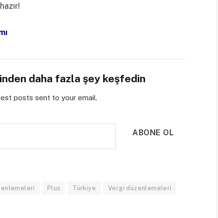
hazır!
mı
sinden daha fazla şey keşfedin
test posts sent to your email.
ABONE OL
enlemeleri
Plus
Türkiye
Vergi düzenlemeleri