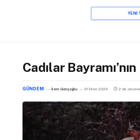
YENI
Cadılar Bayramı’nın
GÜNDEM
İrem Gençoğlu
31 Ekim 2024
2 dk okuma