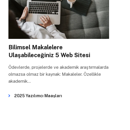
Bilimsel Makalelere
Ulaşabileceğiniz 5 Web Sitesi
Ödevlerde, projelerde ve akademik araştırmalarda
olmazsa olmaz bir kaynak: Makaleler. Özellikle
akademik…
2025 Yazılımcı Maaşları
Dikkat Sürenizin Azaldığını Gösteren 3 Önemli
İşaret
Başarılı Bir Online Mülakat İçin 8 Mülakat