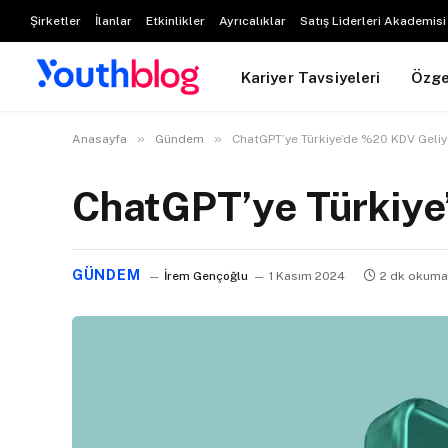
Şirketler
İlanlar
Etkinlikler
Ayrıcalıklar
Satış Liderleri Akademisi
Kariyer Tavsiyeleri
Özg
»
»
Anasayfa
Gündem
ChatGPT’ye Türkiye’de %20 KDV Geliy
ChatGPT’ye Türkiye
GÜNDEM
İrem Gençoğlu
1 Kasım 2024
2 dk okuma