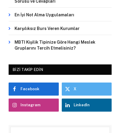
Sorusu ve Cevapları
En İyi Not Alma Uygulamaları
Karşılıksız Burs Veren Kurumlar
MBTI Kişilik Tipinize Göre Hangi Meslek
Gruplarını Tercih Etmelisiniz?
BIZI TAKIP EDIN
Facebook
X
Instagram
LinkedIn