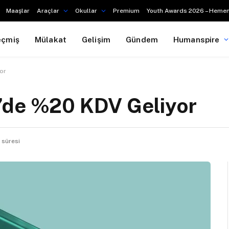
Maaşlar
Araçlar
Okullar
Premium
Youth Awards 2026 – Hemen
eçmiş
Mülakat
Gelişim
Gündem
Humanspire
or
’de %20 KDV Geliyor
 süresi