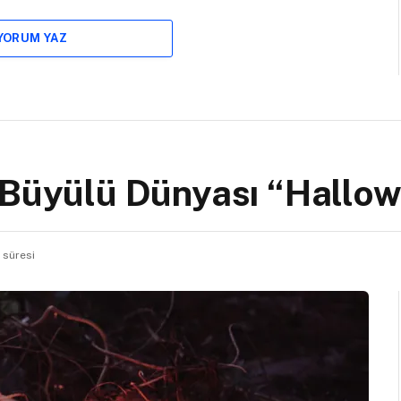
 YORUM YAZ
 Büyülü Dünyası “Hallo
 süresi