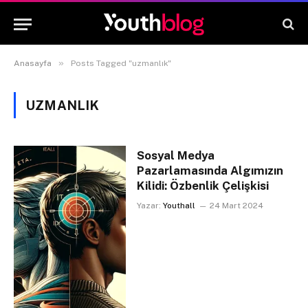
»
Anasayfa
Posts Tagged "uzmanlık"
UZMANLIK
Sosyal Medya
Pazarlamasında Algımızın
Kilidi: Özbenlik Çelişkisi
Yazar:
Youthall
24 Mart 2024