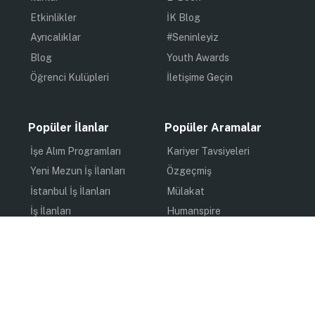
Etkinlikler
İK Blog
Ayrıcalıklar
#Seninleyiz
Blog
Youth Awards
Öğrenci Kulüpleri
İletişime Geçin
Popüler İlanlar
Popüler Aramalar
İşe Alım Programları
Kariyer Tavsiyeleri
Yeni Mezun İş İlanları
Özgeçmiş
İstanbul İş İlanları
Mülakat
İş İlanları
Humanspire
Staj İlanları
İlham
Online Staj
Quiz
Uzun Dönem Staj
Kişisel Gelişim
Kısa Dönem Staj
Gündem