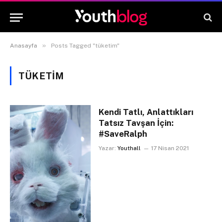
»
Anasayfa
Posts Tagged "tüketim"
TÜKETIM
Kendi Tatlı, Anlattıkları
Tatsız Tavşan İçin:
#SaveRalph
Yazar:
Youthall
17 Nisan 2021