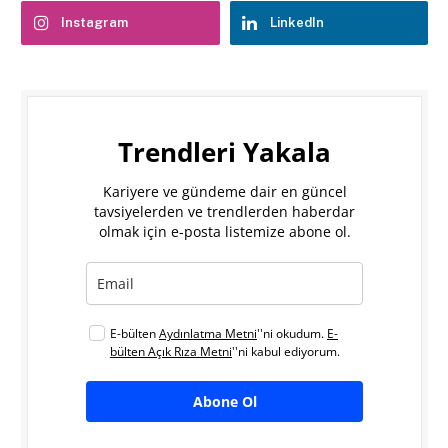
Instagram
LinkedIn
Trendleri Yakala
Kariyere ve gündeme dair en güncel
tavsiyelerden ve trendlerden haberdar
olmak için e-posta listemize abone ol.
E-bülten
Aydınlatma Metni
''ni okudum.
E-
bülten Açık Rıza Metni
''ni kabul ediyorum.
Abone Ol