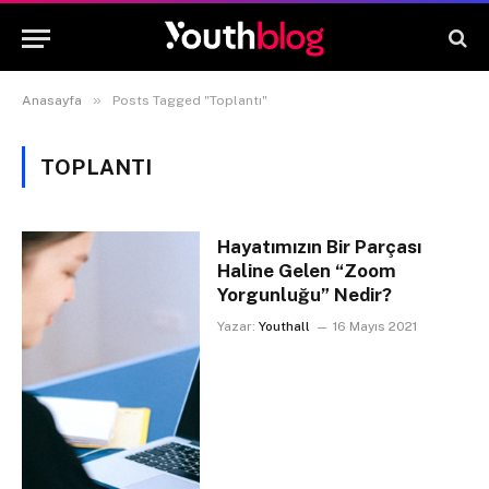
»
Anasayfa
Posts Tagged "Toplantı"
TOPLANTI
Hayatımızın Bir Parçası
Haline Gelen “Zoom
Yorgunluğu” Nedir?
Yazar:
Youthall
16 Mayıs 2021