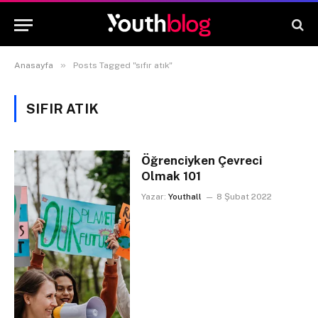
»
Anasayfa
Posts Tagged "sıfır atık"
SIFIR ATIK
Öğrenciyken Çevreci
Olmak 101
Yazar:
Youthall
8 Şubat 2022