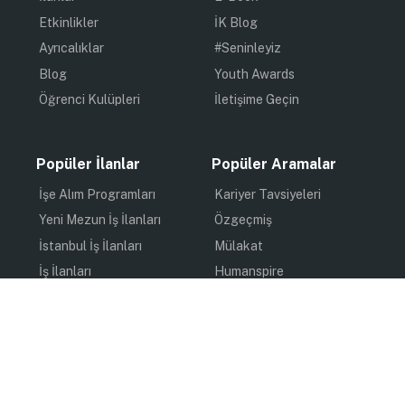
Etkinlikler
İK Blog
Ayrıcalıklar
#Seninleyiz
Blog
Youth Awards
Öğrenci Kulüpleri
İletişime Geçin
Popüler İlanlar
Popüler Aramalar
İşe Alım Programları
Kariyer Tavsiyeleri
Yeni Mezun İş İlanları
Özgeçmiş
İstanbul İş İlanları
Mülakat
İş İlanları
Humanspire
Staj İlanları
İlham
Online Staj
Quiz
Uzun Dönem Staj
Kişisel Gelişim
Kısa Dönem Staj
Gündem