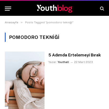
»
Anasayfa
Posts Tagged "pomodoro tekniği"
POMODORO TEKNIĞI
5 Adımda Ertelemeyi Bırak
Yazar:
Youthall
22 Mart 2023