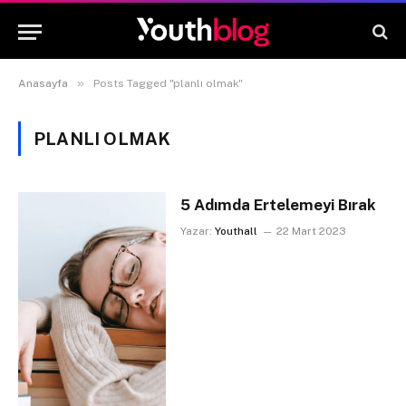
»
Anasayfa
Posts Tagged "planlı olmak"
PLANLI OLMAK
5 Adımda Ertelemeyi Bırak
Yazar:
Youthall
22 Mart 2023