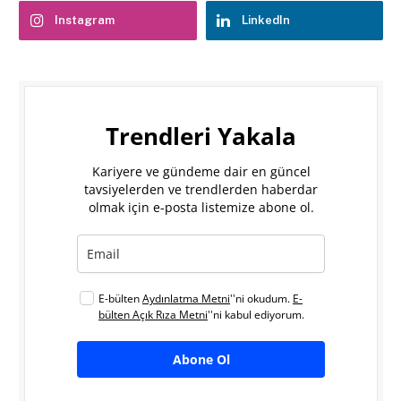
Instagram
LinkedIn
Trendleri Yakala
Kariyere ve gündeme dair en güncel
tavsiyelerden ve trendlerden haberdar
olmak için e-posta listemize abone ol.
E-bülten
Aydınlatma Metni
''ni okudum.
E-
bülten Açık Rıza Metni
''ni kabul ediyorum.
Abone Ol