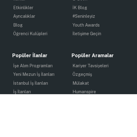
Etkinlikler
İK Blog
Ayrıcalıklar
#Seninleyiz
Blog
Youth Awards
Öğrenci Kulüpleri
İletişime Geçin
Popüler İlanlar
Popüler Aramalar
İşe Alım Programları
Kariyer Tavsiyeleri
Yeni Mezun İş İlanları
Özgeçmiş
İstanbul İş İlanları
Mülakat
İş İlanları
Humanspire
Staj İlanları
İlham
Online Staj
Quiz
Uzun Dönem Staj
Kişisel Gelişim
Kısa Dönem Staj
Gündem