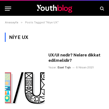
»
Anasayfa
Posts Tagged "Niye UX"
NIYE UX
UX/UI nedir? Nelere dikkat
edilmelidir?
Yazar:
Esat Tışlı
6 Nisan 2021