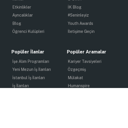
Etkinlikler
İK Blog
Ayrıcalıklar
#Seninleyiz
Blog
Youth Awards
Öğrenci Kulüpleri
İletişime Geçin
Popüler İlanlar
Popüler Aramalar
İşe Alım Programları
Kariyer Tavsiyeleri
Yeni Mezun İş İlanları
Özgeçmiş
İstanbul İş İlanları
Mülakat
İş İlanları
Humanspire
Staj İlanları
İlham
Online Staj
Quiz
Uzun Dönem Staj
Kişisel Gelişim
Kısa Dönem Staj
Gündem