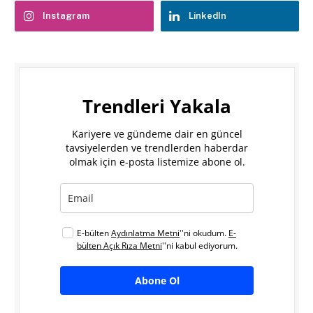
Instagram
LinkedIn
Trendleri Yakala
Kariyere ve gündeme dair en güncel
tavsiyelerden ve trendlerden haberdar
olmak için e-posta listemize abone ol.
E-bülten
Aydınlatma Metni
''ni okudum.
E-
bülten Açık Rıza Metni
''ni kabul ediyorum.
Abone Ol