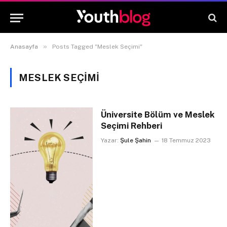
»
Anasayfa
Posts Tagged "Meslek Seçimi"
MESLEK SEÇIMI
Üniversite Bölüm ve Meslek
Seçimi Rehberi
Yazar:
Şule Şahin
18 Temmuz 2023