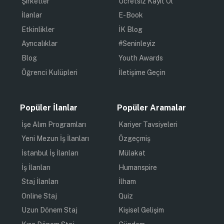
Şirketler
Ücretsiz Kayıt Ol
İlanlar
E-Book
Etkinlikler
İK Blog
Ayrıcalıklar
#Seninleyiz
Blog
Youth Awards
Öğrenci Kulüpleri
İletişime Geçin
Popüler İlanlar
Popüler Aramalar
İşe Alım Programları
Kariyer Tavsiyeleri
Yeni Mezun İş İlanları
Özgeçmiş
İstanbul İş İlanları
Mülakat
İş İlanları
Humanspire
Staj İlanları
İlham
Online Staj
Quiz
Uzun Dönem Staj
Kişisel Gelişim