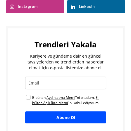
Instagram
LinkedIn
Trendleri Yakala
Kariyere ve gündeme dair en güncel
tavsiyelerden ve trendlerden haberdar
olmak için e-posta listemize abone ol.
E-bülten
Aydınlatma Metni
''ni okudum.
E-
bülten Açık Rıza Metni
''ni kabul ediyorum.
Abone Ol