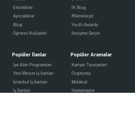
Etkinlikler
İK Blog
Ayrıcalıklar
#Seninleyiz
Blog
Youth Awards
Öğrenci Kulüpleri
İletişime Geçin
Popüler İlanlar
Popüler Aramalar
İşe Alım Programları
Kariyer Tavsiyeleri
Yeni Mezun İş İlanları
Özgeçmiş
İstanbul İş İlanları
Mülakat
İş İlanları
Humanspire
Staj İlanları
İlham
Online Staj
Quiz
Uzun Dönem Staj
Kişisel Gelişim
Kısa Dönem Staj
Gündem