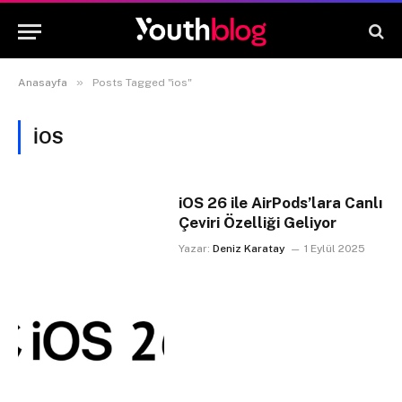
»
Anasayfa
Posts Tagged "ios"
IOS
iOS 26 ile AirPods’lara Canlı
Çeviri Özelliği Geliyor
Yazar:
Deniz Karatay
1 Eylül 2025