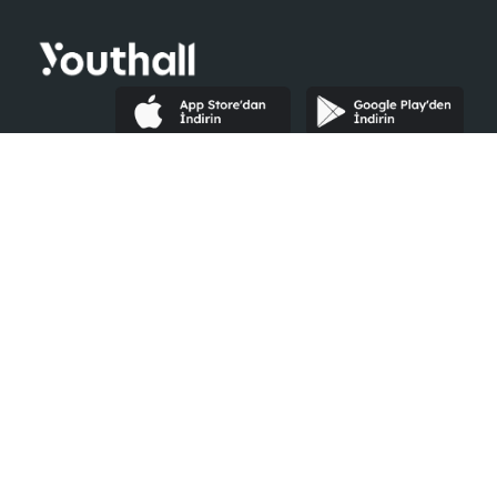
Youthall
Şirketler İçin
Hakkımızda
Neler Yaparız?
Yardım
Kurumsal Giriş
Şirketler
Ücretsiz Kayıt Ol
İlanlar
E-Book
Etkinlikler
İK Blog
Ayrıcalıklar
#Seninleyiz
Blog
Youth Awards
Öğrenci Kulüpleri
İletişime Geçin