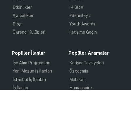
Etkinlikler
İK Blog
Ayrıcalıklar
#Seninleyiz
Blog
Youth Awards
Öğrenci Kulüpleri
İletişime Geçin
Popüler İlanlar
Popüler Aramalar
İşe Alım Programları
Kariyer Tavsiyeleri
Yeni Mezun İş İlanları
Özgeçmiş
İstanbul İş İlanları
Mülakat
İş İlanları
Humanspire
Staj İlanları
İlham
Online Staj
Quiz
Uzun Dönem Staj
Kişisel Gelişim
Kısa Dönem Staj
Gündem