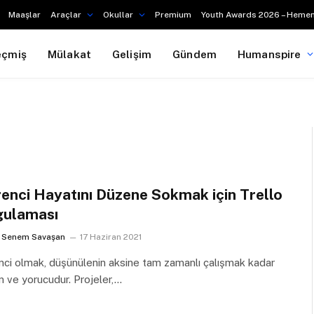
Maaşlar
Araçlar
Okullar
Premium
Youth Awards 2026 – Hemen
eçmiş
Mülakat
Gelişim
Gündem
Humanspire
enci Hayatını Düzene Sokmak için Trello
ulaması
Senem Savaşan
17 Haziran 2021
ci olmak, düşünülenin aksine tam zamanlı çalışmak kadar
 ve yorucudur. Projeler,…