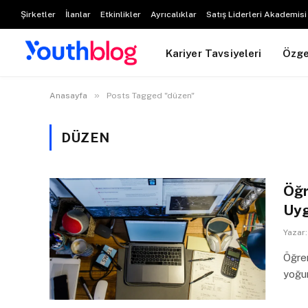
Şirketler
İlanlar
Etkinlikler
Ayrıcalıklar
Satış Liderleri Akademisi
Kariyer Tavsiyeleri
Özg
»
Anasayfa
Posts Tagged "düzen"
DÜZEN
Öğr
Uyg
Yazar:
Öğren
yoğun