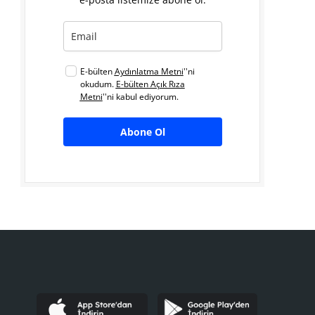
E-bülten
Aydınlatma Metni
''ni
okudum.
E-bülten Açık Rıza
Metni
''ni kabul ediyorum.
Abone Ol