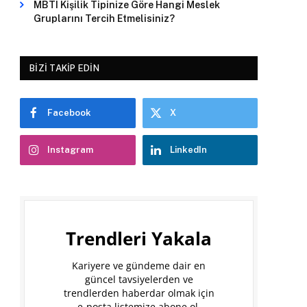
MBTI Kişilik Tipinize Göre Hangi Meslek
Gruplarını Tercih Etmelisiniz?
BIZI TAKIP EDIN
Facebook
X
Instagram
LinkedIn
Trendleri Yakala
Kariyere ve gündeme dair en
güncel tavsiyelerden ve
trendlerden haberdar olmak için
e-posta listemize abone ol.