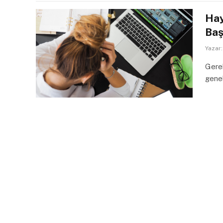
Hay
Baş
Yazar:
Gerek
genel