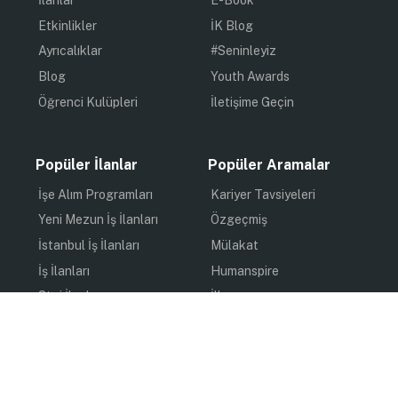
İlanlar
E-Book
Etkinlikler
İK Blog
Ayrıcalıklar
#Seninleyiz
Blog
Youth Awards
Öğrenci Kulüpleri
İletişime Geçin
Popüler İlanlar
Popüler Aramalar
İşe Alım Programları
Kariyer Tavsiyeleri
Yeni Mezun İş İlanları
Özgeçmiş
İstanbul İş İlanları
Mülakat
İş İlanları
Humanspire
Staj İlanları
İlham
Online Staj
Quiz
Uzun Dönem Staj
Kişisel Gelişim
Kısa Dönem Staj
Gündem