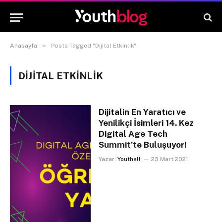
»
Anasayfa
Posts Tagged "Dijital Etkinlik"
DIJITAL ETKINLIK
Dijitalin En Yaratıcı ve
Yenilikçi İsimleri 14. Kez
Digital Age Tech
Summit’te Buluşuyor!
Yazar:
Youthall
23 Mart 2021