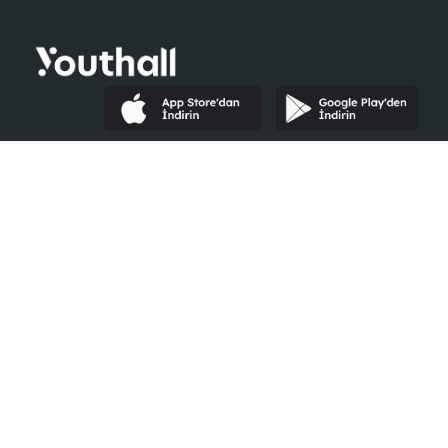
Youthall
Şirketler İçin
Hakkımızda
Neler Yaparız?
Yardım
Kurumsal Giriş
Şirketler
Ücretsiz Kayıt Ol
İlanlar
E-Book
Etkinlikler
İK Blog
Ayrıcalıklar
#Seninleyiz
Blog
Youth Awards
Öğrenci Kulüpleri
İletişime Geçin