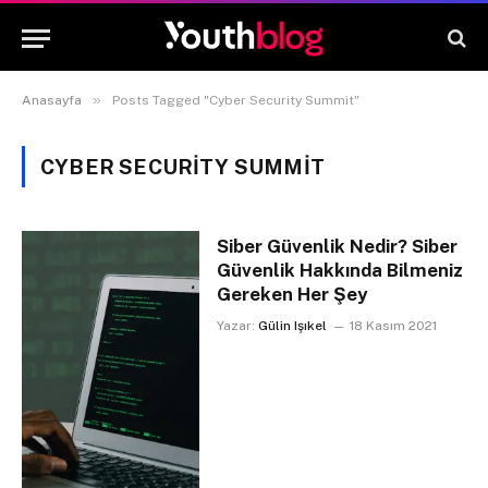
»
Anasayfa
Posts Tagged "Cyber Security Summit"
CYBER SECURITY SUMMIT
Siber Güvenlik Nedir? Siber
Güvenlik Hakkında Bilmeniz
Gereken Her Şey
Yazar:
Gülin Işıkel
18 Kasım 2021