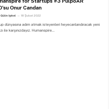
anspire for Startups #3 PulpoAR
’su Onur Candan
Gülin Işıkel
18 Şubat 2022
up dünyasına adım atmak isteyenleri heyecanlandıracak yeni
azı ile karşınızdayız. Humanspire…