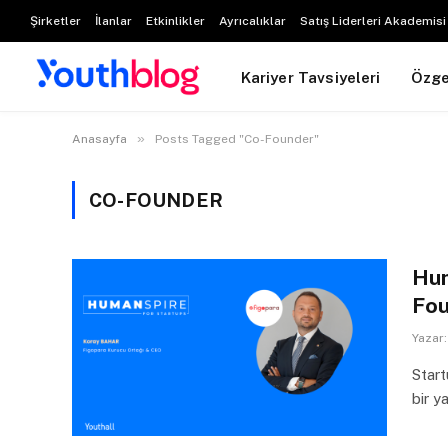
Şirketler
İlanlar
Etkinlikler
Ayrıcalıklar
Satış Liderleri Akademisi
Kariyer Tavsiyeleri
Özg
»
Anasayfa
Posts Tagged "Co-Founder"
CO-FOUNDER
Hum
Fou
Yazar:
Start
bir y