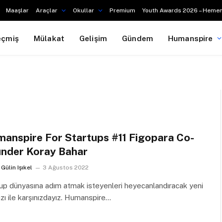
Maaşlar
Araçlar
Okullar
Premium
Youth Awards 2026 – Hemen
eçmiş
Mülakat
Gelişim
Gündem
Humanspire
anspire For Startups #11 Figopara Co-
nder Koray Bahar
Gülin Işıkel
3 Ağustos 2022
up dünyasına adım atmak isteyenleri heyecanlandıracak yeni
azı ile karşınızdayız. Humanspire…