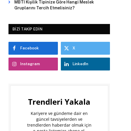
MBTI Kişilik Tipinize Göre Hangi Meslek
Gruplarını Tercih Etmelisiniz?
BIZI TAKIP EDIN
Facebook
X
Instagram
LinkedIn
Trendleri Yakala
Kariyere ve gündeme dair en
güncel tavsiyelerden ve
trendlerden haberdar olmak için
e-posta listemize abone ol.