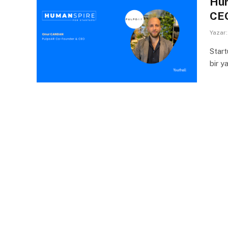
Hum
CEO
Yazar:
Start
bir y