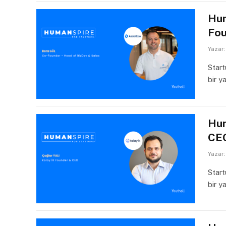
Hum
Fou
Yazar:
Start
bir y
Hum
CEO
Yazar:
Start
bir y