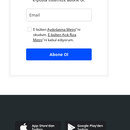
E-bülten
Aydınlatma Metni
''ni
okudum.
E-bülten Açık Rıza
Metni
''ni kabul ediyorum.
Abone Ol