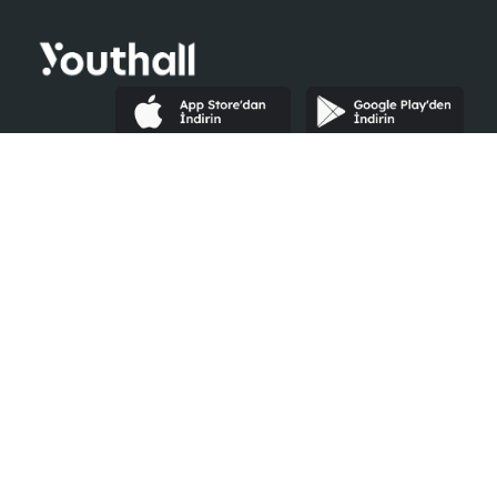
Youthall
Şirketler İçin
Hakkımızda
Neler Yaparız?
Yardım
Kurumsal Giriş
Şirketler
Ücretsiz Kayıt Ol
İlanlar
E-Book
Etkinlikler
İK Blog
Ayrıcalıklar
#Seninleyiz
Blog
Youth Awards
Öğrenci Kulüpleri
İletişime Geçin