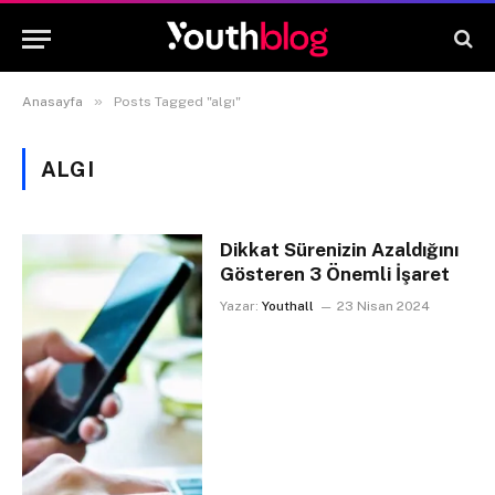
»
Anasayfa
Posts Tagged "algı"
ALGI
Dikkat Sürenizin Azaldığını
Gösteren 3 Önemli İşaret
Yazar:
Youthall
23 Nisan 2024