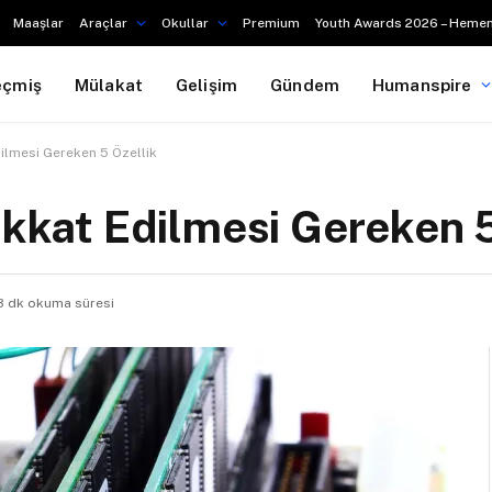
Maaşlar
Araçlar
Okullar
Premium
Youth Awards 2026 – Hemen
eçmiş
Mülakat
Gelişim
Gündem
Humanspire
dilmesi Gereken 5 Özellik
ikkat Edilmesi Gereken 5
3 dk okuma süresi