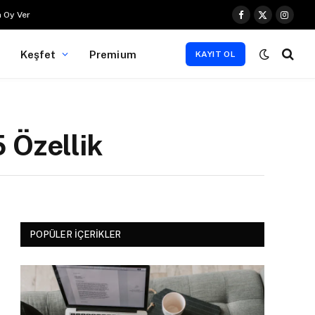
 Oy Ver
Facebook
X
Instag
(Twitter)
Keşfet
Premium
KAYIT OL
 Özellik
POPÜLER İÇERIKLER