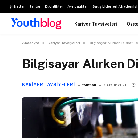
Şirketler
İlanlar
Etkinlikler
Ayrıcalıklar
Satış Liderleri Akademisi
Kariyer Tavsiyeleri
Özg
»
»
Anasayfa
Kariyer Tavsiyeleri
Bilgisayar Alırken Dikkat E
Bilgisayar Alırken D
KARIYER TAVSIYELERI
Youthall
3 Aralık 2021