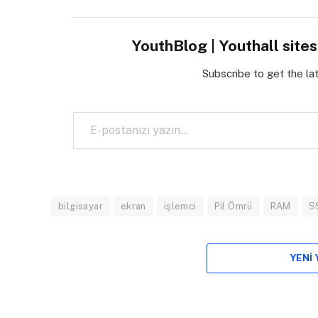
YouthBlog | Youthall site
Subscribe to get the la
E-postanızı yazın…
bilgisayar
ekran
işlemci
Pil Ömrü
RAM
S
YENI