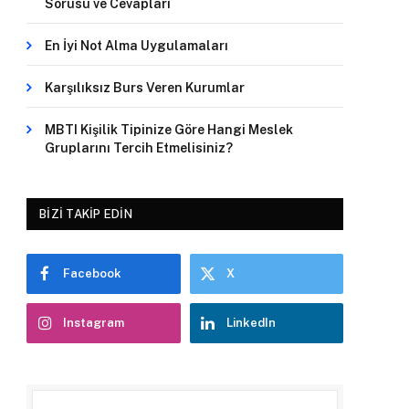
Sorusu ve Cevapları
En İyi Not Alma Uygulamaları
Karşılıksız Burs Veren Kurumlar
MBTI Kişilik Tipinize Göre Hangi Meslek
Gruplarını Tercih Etmelisiniz?
BIZI TAKIP EDIN
Facebook
X
Instagram
LinkedIn