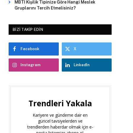
MBTI Kişilik Tipinize Göre Hangi Meslek
Gruplarını Tercih Etmelisiniz?
BIZI TAKIP EDIN
Facebook
X
Instagram
LinkedIn
Trendleri Yakala
Kariyere ve gündeme dair en
güncel tavsiyelerden ve
trendlerden haberdar olmak için e-
posta listemize abone ol.