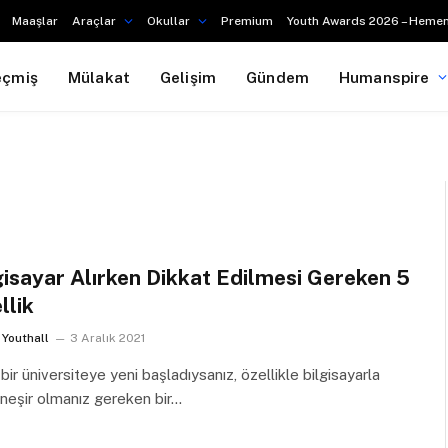
Maaşlar
Araçlar
Okullar
Premium
Youth Awards 2026 – Hemen
eçmiş
Mülakat
Gelişim
Gündem
Humanspire
gisayar Alırken Dikkat Edilmesi Gereken 5
llik
Youthall
3 Aralık 2021
bir üniversiteye yeni başladıysanız, özellikle bilgisayarla
 neşir olmanız gereken bir…