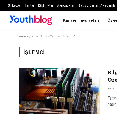
Şirketler
İlanlar
Etkinlikler
Ayrıcalıklar
Satış Liderleri Akademisi
Kariyer Tavsiyeleri
Özg
»
Anasayfa
Posts Tagged "işlemci"
IŞLEMCI
Bil
Öze
Yazar:
Eğer 
haşır