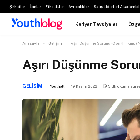
Şirketler
İlanlar
Etkinlikler
Ayrıcalıklar
Satış Liderleri Akademisi
Kariyer Tavsiyeleri
Özg
»
»
Anasayfa
Gelişim
Aşırı Düşünme Sorunu (Overthinking) 
Aşırı Düşünme Sorun
GELIŞIM
Youthall
19 Kasım 2022
3 dk okuma süres