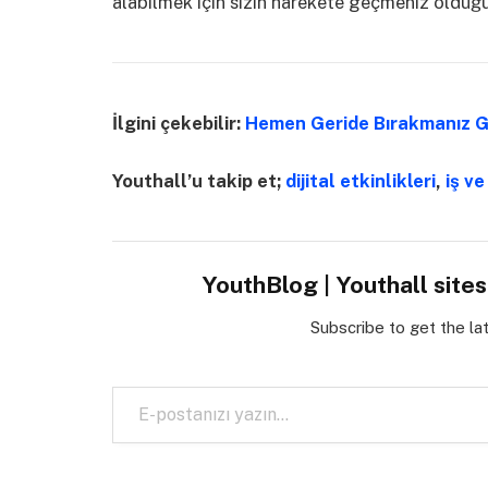
alabilmek için sizin harekete geçmeniz olduğ
İlgini çekebilir:
Hemen Geride Bırakmanız G
Youthall’u takip et;
dijital etkinlikleri
,
iş ve
YouthBlog | Youthall site
Subscribe to get the la
E-postanızı yazın…