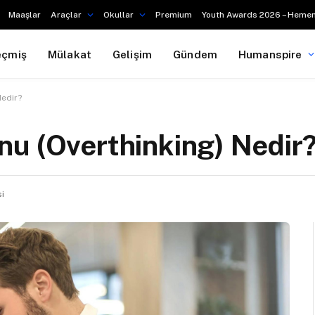
Maaşlar
Araçlar
Okullar
Premium
Youth Awards 2026 – Hemen
eçmiş
Mülakat
Gelişim
Gündem
Humanspire
Nedir?
u (Overthinking) Nedir
i