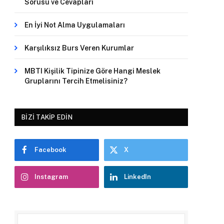
Sorusu ve Cevapları
En İyi Not Alma Uygulamaları
Karşılıksız Burs Veren Kurumlar
MBTI Kişilik Tipinize Göre Hangi Meslek
Gruplarını Tercih Etmelisiniz?
BIZI TAKIP EDIN
Facebook
X
Instagram
LinkedIn