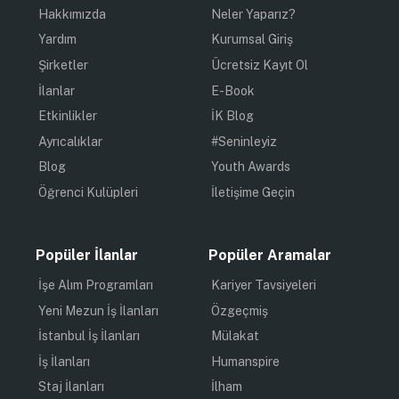
Hakkımızda
Neler Yaparız?
Yardım
Kurumsal Giriş
Şirketler
Ücretsiz Kayıt Ol
İlanlar
E-Book
Etkinlikler
İK Blog
Ayrıcalıklar
#Seninleyiz
Blog
Youth Awards
Öğrenci Kulüpleri
İletişime Geçin
Popüler İlanlar
Popüler Aramalar
İşe Alım Programları
Kariyer Tavsiyeleri
Yeni Mezun İş İlanları
Özgeçmiş
İstanbul İş İlanları
Mülakat
İş İlanları
Humanspire
Staj İlanları
İlham