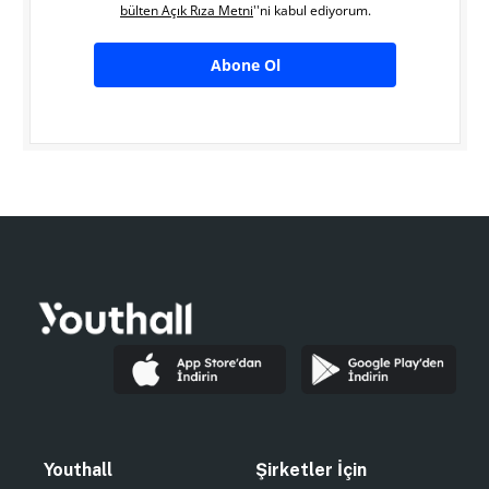
bülten Açık Rıza Metni
''ni kabul ediyorum.
Abone Ol
Youthall
Şirketler İçin