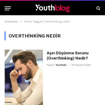
»
Anasayfa
Posts Tagged "overthinking nedir"
OVERTHINKING NEDIR
Aşırı Düşünme Sorunu
(Overthinking) Nedir?
Yazar:
Youthall
19 Kasım 2022