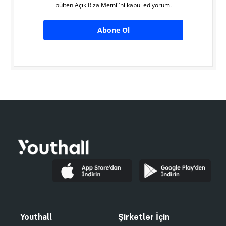
bülten Açık Rıza Metni
''ni kabul ediyorum.
Abone Ol
Youthall
Şirketler İçin