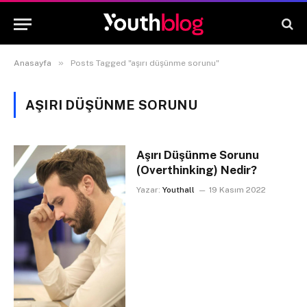
»
Anasayfa
Posts Tagged "aşırı düşünme sorunu"
AŞIRI DÜŞÜNME SORUNU
Aşırı Düşünme Sorunu
(Overthinking) Nedir?
Yazar:
Youthall
19 Kasım 2022