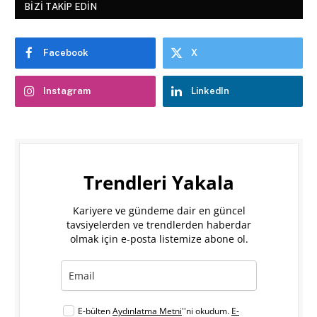
BIZI TAKIP EDIN
Facebook
X
Instagram
LinkedIn
Trendleri Yakala
Kariyere ve gündeme dair en güncel
tavsiyelerden ve trendlerden haberdar
olmak için e-posta listemize abone ol.
E-bülten
Aydınlatma Metni
''ni okudum.
E-