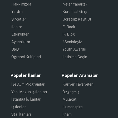
Hakkımızda
Neler Yaparız?
Yardım
Kurumsal Giriş
Şirketler
Ücretsiz Kayıt Ol
İlanlar
E-Book
Etkinlikler
İK Blog
Ayrıcalıklar
#Seninleyiz
Blog
Youth Awards
Öğrenci Kulüpleri
İletişime Geçin
Popüler İlanlar
Popüler Aramalar
İşe Alım Programları
Kariyer Tavsiyeleri
Yeni Mezun İş İlanları
Özgeçmiş
İstanbul İş İlanları
Mülakat
İş İlanları
Humanspire
Staj İlanları
İlham