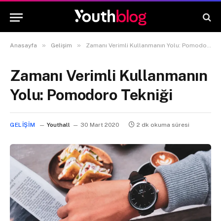
»
»
Anasayfa
Gelişim
Zamanı Verimli Kullanmanın Yolu: Pomodoro Tekniği
Zamanı Verimli Kullanmanın
Yolu: Pomodoro Tekniği
GELIŞIM
Youthall
30 Mart 2020
2 dk okuma süresi