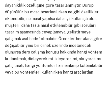
dayanıklılık özelliğine göre tasarlanmıştır. Durup
düşünülür bu masa tasarlanılırken ne gibi özellikler
eklenebilir, ne nasıl yapılsa daha iyi, kullanışlı olur,
müşteri daha fazla nasıl etkilenebilir gibi soruları
tasarım aşamasında cevaplamaya, geliştirmeye
çalışmak asıl hedef olmalıdır. Örnekler her alana göre
değişebilir yine bir örnek üzerinde incelenecek
olunursa ders çalışma konusu hakkında hangi yöntem
kullanılmalı, dinleyerek mi, izleyerek mi, okuyarak mı
çalışılmalı, hangi yöntemler harmanlanıp kullanılabilir
veya bu yöntemleri kullanırken hangi araçlardan
yararlanılabilir, bu yöntemler nasıl geliştirilebilir
şeklinde düşüncelerimiz olmalıdır. Yani gelişim sürekli
ve sınırsızdır dolayısıyla Kaizen bir felsefeyi, yaşam
biçimini temsil etmektedir.