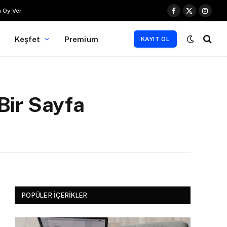
 Oy Ver
Facebook
X
Instag
(Twitter)
Keşfet
Premium
KAYIT OL
 Bir Sayfa
POPÜLER İÇERIKLER