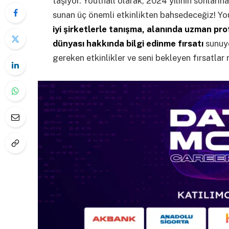
taşıyor. Youthall olarak, 2024 yılının sonların
sunan üç önemli etkinlikten bahsedeceğiz! You
iyi şirketlerle tanışma, alanında uzman pr
dünyası hakkında bilgi edinme fırsatı
sunuy
gereken etkinlikler ve seni bekleyen fırsatlar 