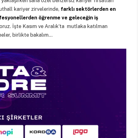
a yaklaşırken sana özel benzersiz kariyer fırsatları
thall kariyer zirvelerinde,
farklı sektörlerden en
ofesyonellerden öğrenme ve geleceğin iş
oruz. İşte Kasım ve Aralık’ta mutlaka katılman
neler, birlikte bakalım…