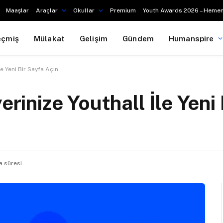
Maaşlar
Araçlar
Okullar
Premium
Youth Awards 2026 – Hemen
eçmiş
Mülakat
Gelişim
Gündem
Humanspire
le Yeni Bir Sayfa Açın
erinize Youthall İle Yeni
 süresi