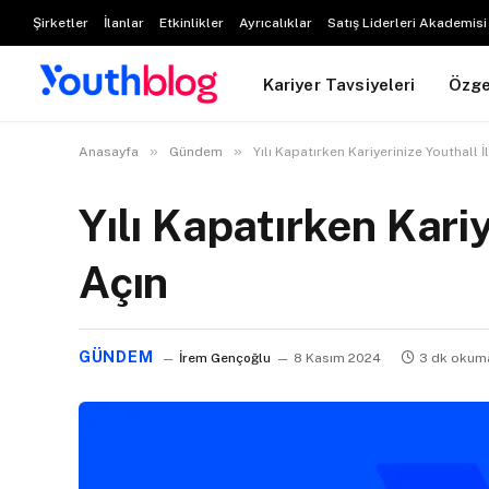
Şirketler
İlanlar
Etkinlikler
Ayrıcalıklar
Satış Liderleri Akademisi
Kariyer Tavsiyeleri
Özg
»
»
Anasayfa
Gündem
Yılı Kapatırken Kariyerinize Youthall İ
Yılı Kapatırken Kariy
Açın
GÜNDEM
İrem Gençoğlu
8 Kasım 2024
3 dk okuma