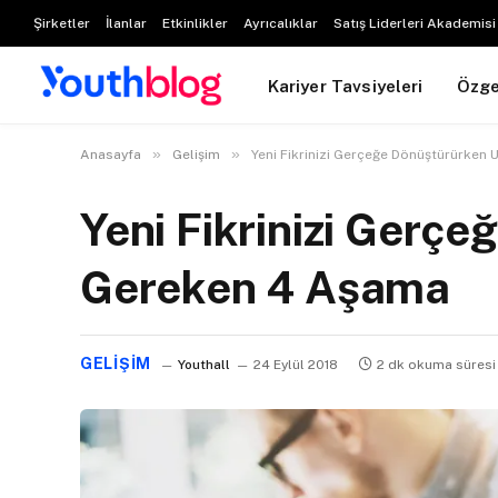
Şirketler
İlanlar
Etkinlikler
Ayrıcalıklar
Satış Liderleri Akademisi
Kariyer Tavsiyeleri
Özg
»
»
Anasayfa
Gelişim
Yeni Fikrinizi Gerçeğe Dönüştürürke
Yeni Fikrinizi Gerç
Gereken 4 Aşama
GELIŞIM
Youthall
24 Eylül 2018
2 dk okuma süresi