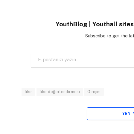
YouthBlog | Youthall site
Subscribe to get the la
E-postanızı yazın…
fikir
fikir değerlendirmesi
Girişim
YENI