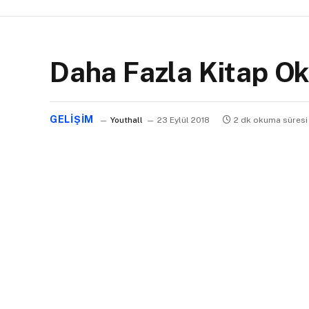
Daha Fazla Kitap O
GELIŞIM
Youthall
23 Eylül 2018
2 dk okuma süresi