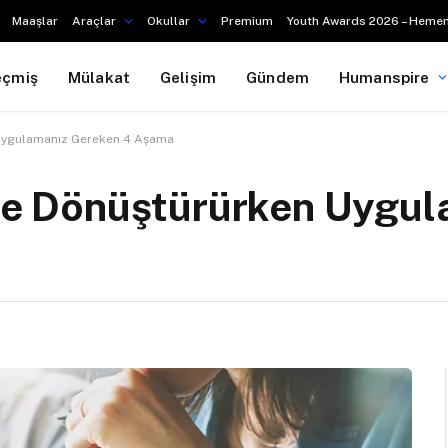
Maaşlar
Araçlar
Okullar
Premium
Youth Awards 2026 – Hemen
eçmiş
Mülakat
Gelişim
Gündem
Humanspire
n Uygulamanız Gereken 4 Aşama
eğe Dönüştürürken Uygu