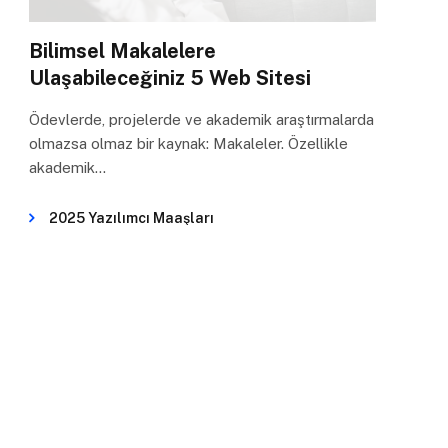
Bilimsel Makalelere
Ulaşabileceğiniz 5 Web Sitesi
Ödevlerde, projelerde ve akademik araştırmalarda
olmazsa olmaz bir kaynak: Makaleler. Özellikle
akademik…
2025 Yazılımcı Maaşları
Dikkat Sürenizin Azaldığını Gösteren 3 Önemli
İşaret
Başarılı Bir Online Mülakat İçin 8 Mülakat
Sorusu ve Cevapları
En İyi Not Alma Uygulamaları
Karşılıksız Burs Veren Kurumlar