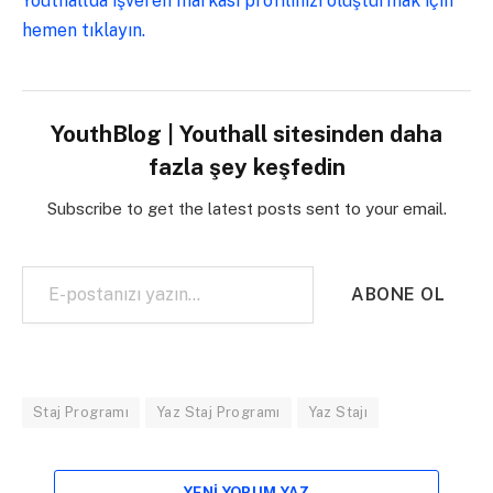
Youthall’da işveren markası profilinizi oluşturmak için
hemen tıklayın.
YouthBlog | Youthall sitesinden daha
fazla şey keşfedin
Subscribe to get the latest posts sent to your email.
E-postanızı yazın…
ABONE OL
Staj Programı
Yaz Staj Programı
Yaz Stajı
YENI YORUM YAZ