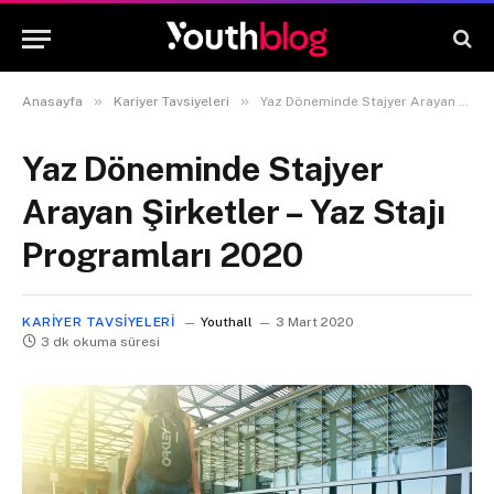
»
»
Anasayfa
Kariyer Tavsiyeleri
Yaz Döneminde Stajyer Arayan Şirketler – Yaz Stajı Programları 2020
Yaz Döneminde Stajyer
Arayan Şirketler – Yaz Stajı
Programları 2020
KARIYER TAVSIYELERI
Youthall
3 Mart 2020
3 dk okuma süresi