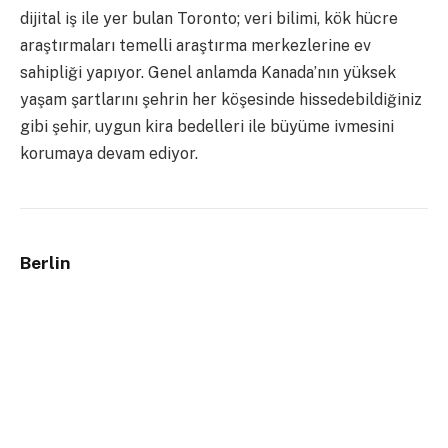
dijital iş ile yer bulan Toronto; veri bilimi, kök hücre
araştırmaları temelli araştırma merkezlerine ev
sahipliği yapıyor. Genel anlamda Kanada’nın yüksek
yaşam şartlarını şehrin her köşesinde hissedebildiğiniz
gibi şehir, uygun kira bedelleri ile büyüme ivmesini
korumaya devam ediyor.
Berlin
Yıllarca sokak sanatının ve farklılığın merkezi olarak
anılan Berlin, bu sıra dışı ve yenilikçi ruhu artık bilgi
teknolojisi alanında da sergiliyor. Alman sermayesi,
Berlin’i teknoloji ve endüstri alanında adından söz
ettirmesi için de destekliyor. Kolay yaşam standartları
ve tam bir mühendislik şehri olması Berlin’de yaşayan