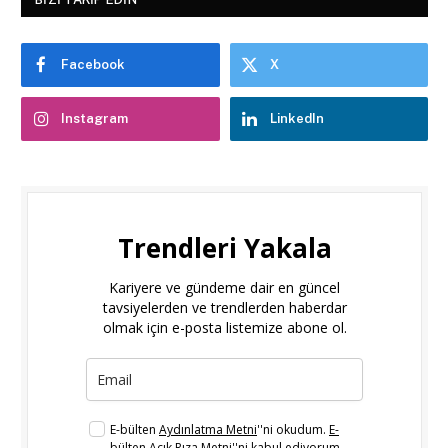
Facebook
X
Instagram
LinkedIn
Trendleri Yakala
Kariyere ve gündeme dair en güncel
tavsiyelerden ve trendlerden haberdar
olmak için e-posta listemize abone ol.
E-bülten
Aydınlatma Metni
''ni okudum.
E-
bülten Açık Rıza Metni
''ni kabul ediyorum.