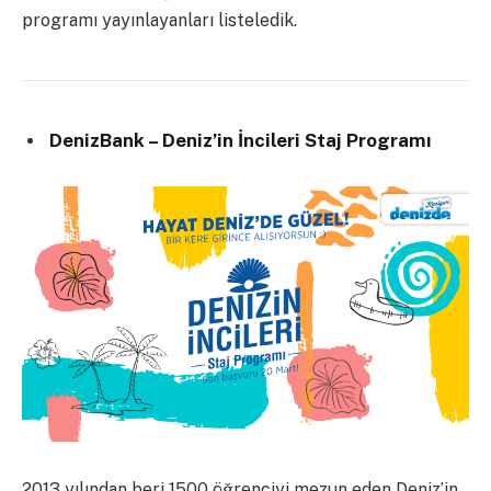
programı yayınlayanları listeledik.
DenizBank – Deniz’in İncileri Staj Programı
2013 yılından beri 1500 öğrenciyi mezun eden Deniz’in