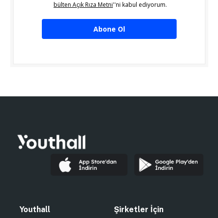
bülten Açık Rıza Metni
''ni kabul ediyorum.
Abone Ol
Youthall
Şirketler İçin