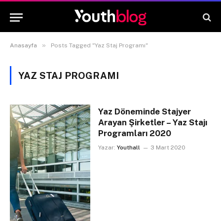
»
Anasayfa
Posts Tagged "Yaz Staj Programı"
YAZ STAJ PROGRAMI
Yaz Döneminde Stajyer
Arayan Şirketler – Yaz Stajı
Programları 2020
Yazar:
Youthall
3 Mart 2020