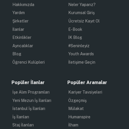
Hakkımızda
Neler Yaparız?
Yardım
Kurumsal Giriş
Şirketler
Ücretsiz Kayıt Ol
İlanlar
E-Book
Etkinlikler
İK Blog
Ayrıcalıklar
#Seninleyiz
Blog
Youth Awards
Öğrenci Kulüpleri
İletişime Geçin
Popüler İlanlar
Popüler Aramalar
İşe Alım Programları
Kariyer Tavsiyeleri
Yeni Mezun İş İlanları
Özgeçmiş
İstanbul İş İlanları
Mülakat
İş İlanları
Humanspire
Staj İlanları
İlham