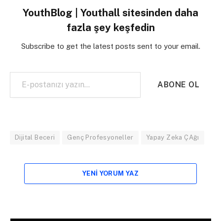
YouthBlog | Youthall sitesinden daha
fazla şey keşfedin
Subscribe to get the latest posts sent to your email.
E-postanızı yazın…
ABONE OL
Dijital Beceri
Genç Profesyoneller
Yapay Zeka ÇAğı
YENI YORUM YAZ