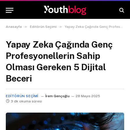
»
»
Anasayfa
Editörün Seçimi
Yapay Zeka Çağında Genç Profesyonellerin Sahip Olması Gereken 5 Dijital Beceri
Yapay Zeka Çağında Genç
Profesyonellerin Sahip
Olması Gereken 5 Dijital
Beceri
EDITÖRÜN SEÇIMI
İrem Gençoğlu
28 Mayıs 2025
3 dk okuma süresi