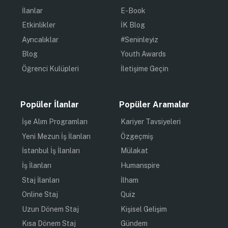
İlanlar
E-Book
Etkinlikler
İK Blog
Ayrıcalıklar
#Seninleyiz
Blog
Youth Awards
Öğrenci Kulüpleri
İletişime Geçin
Popüler İlanlar
Popüler Aramalar
İşe Alım Programları
Kariyer Tavsiyeleri
Yeni Mezun İş İlanları
Özgeçmiş
İstanbul İş İlanları
Mülakat
İş İlanları
Humanspire
Staj İlanları
İlham
Online Staj
Quiz
Uzun Dönem Staj
Kişisel Gelişim
Kısa Dönem Staj
Gündem