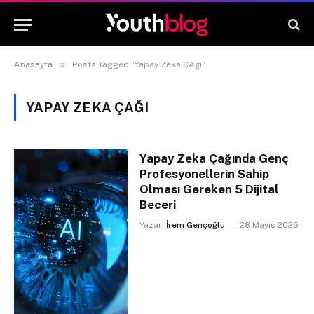
»
Anasayfa
Posts Tagged "Yapay Zeka ÇAğı"
YAPAY ZEKA ÇAĞI
Yapay Zeka Çağında Genç
Profesyonellerin Sahip
Olması Gereken 5 Dijital
Beceri
Yazar:
İrem Gençoğlu
28 Mayıs 2025