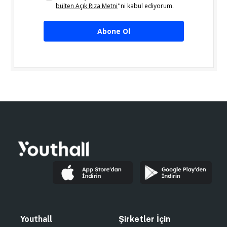
bülten Açık Rıza Metni
''ni kabul ediyorum.
Abone Ol
Youthall
Şirketler İçin