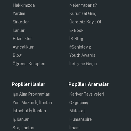
Hakkımızda
Neler Yaparız?
Yardım
Kurumsal Giriş
Şirketler
Ücretsiz Kayıt Ol
İlanlar
E-Book
Etkinlikler
İK Blog
Ayrıcalıklar
#Seninleyiz
Blog
Youth Awards
Öğrenci Kulüpleri
İletişime Geçin
Popüler İlanlar
Popüler Aramalar
İşe Alım Programları
Kariyer Tavsiyeleri
Yeni Mezun İş İlanları
Özgeçmiş
İstanbul İş İlanları
Mülakat
İş İlanları
Humanspire
Staj İlanları
İlham