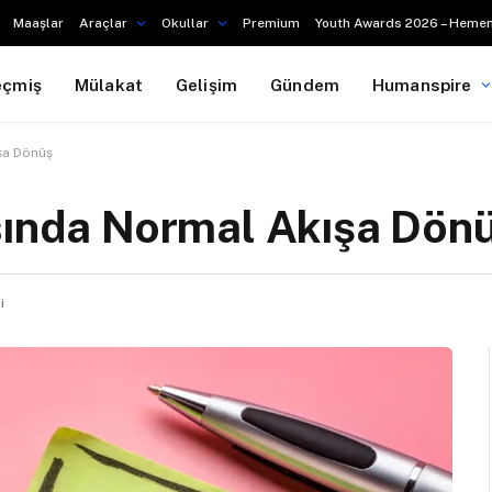
Maaşlar
Araçlar
Okullar
Premium
Youth Awards 2026 – Hemen
eçmiş
Mülakat
Gelişim
Gündem
Humanspire
şa Dönüş
asında Normal Akışa Dön
i