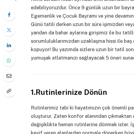
edebiliyoruzdur. Önce 9 günlük uzun bir bayr
Egemenlik ve Çocuk Bayramı ve yine devamı
Günü tatili derken uzun bir süre işimizden ve
yandan da bahar aylarına girişimiz ile bu tatil
sorumluluklarımızdan uzaklaşma hissi ile baş
kopuyor! Bu yazımda sizlere uzun bir tatil so
yumuşak atlatmanızı sağlayacak 5 öneri sun
1.Rutinlerinize Dönün
Rutinlerimiz tabi ki hayatımızın çok önemli par
oluşturur. Zaten konfor alanından çıkmaktan 
değişiklikte hemen rutinlerine dönmek ister. İşler
keyif veren alanlardan normale dönerken büyü