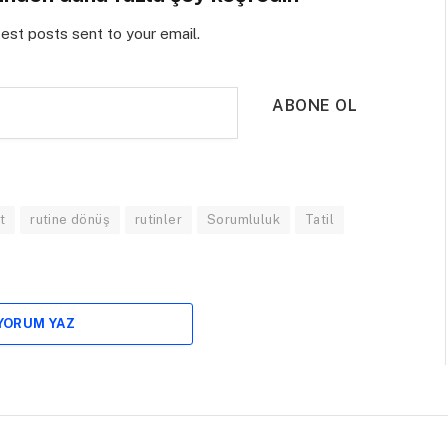
test posts sent to your email.
ABONE OL
t
rutine dönüş
rutinler
Sorumluluk
Tatil
 YORUM YAZ