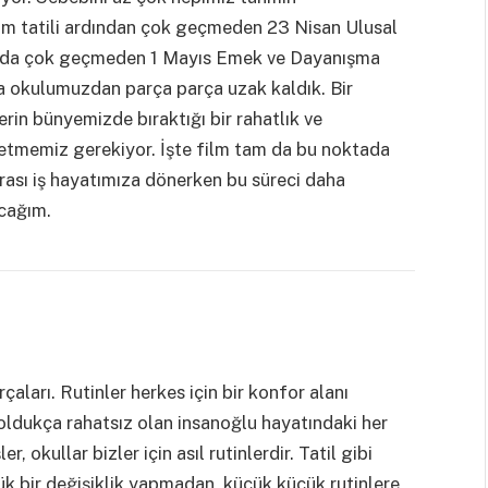
am tatili ardından çok geçmeden 23 Nisan Ulusal
nda çok geçmeden 1 Mayıs Emek ve Dayanışma
ya okulumuzdan parça parça uzak kaldık. Bir
lerin bünyemizde bıraktığı bir rahatlık ve
 etmemiz gerekiyor. İşte film tam da bu noktada
nrası iş hayatımıza dönerken bu süreci daha
acağım.
çaları. Rutinler herkes için bir konfor alanı
oldukça rahatsız olan insanoğlu hayatındaki her
, okullar bizler için asıl rutinlerdir. Tatil gibi
k bir değişiklik yapmadan, küçük küçük rutinlere