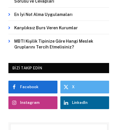
Sorusu ve Cevapları
En İyi Not Alma Uygulamaları
Karşılıksız Burs Veren Kurumlar
MBTI Kişilik Tipinize Göre Hangi Meslek
Gruplarını Tercih Etmelisiniz?
BIZI TAKIP EDIN
Facebook
X
Instagram
LinkedIn