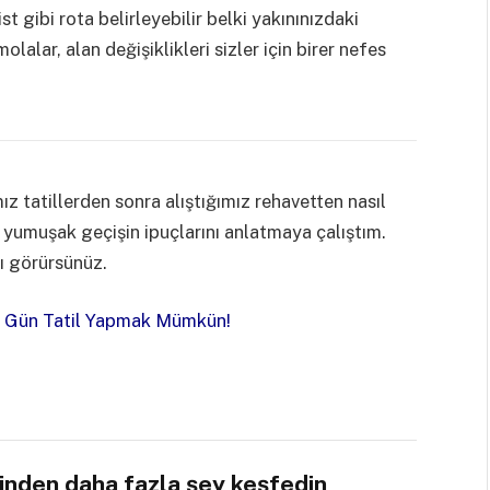
t gibi rota belirleyebilir belki yakınınızdaki
olalar, alan değişiklikleri sizler için birer nefes
z tatillerden sonra alıştığımız rehavetten nasıl
n yumuşak geçişin ipuçlarını anlatmaya çalıştım.
nı görürsünüz.
40 Gün Tatil Yapmak Mümkün!
sinden daha fazla şey keşfedin