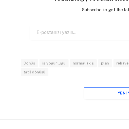
Subscribe to get the la
E-postanızı yazın…
Dönüş
iş yoğunluğu
normal akış
plan
rehave
tatil dönüşü
YENI