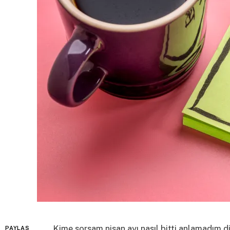
Kime sorsam nisan ayı nasıl bitti anlamadım d
PAYLAŞ