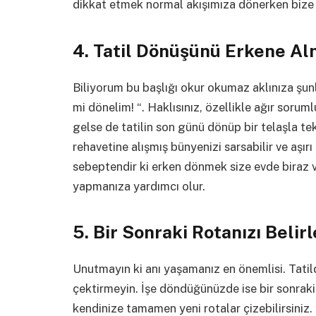
dikkat etmek normal akışımıza dönerken bize 
4. Tatil Dönüşünü Erkene A
Biliyorum bu başlığı okur okumaz aklınıza şunla
mi dönelim! “. Haklısınız, özellikle ağır sorum
gelse de tatilin son günü dönüp bir telaşla te
rehavetine alışmış bünyenizi sarsabilir ve aşır
sebeptendir ki erken dönmek size evde biraz va
yapmanıza yardımcı olur.
5. Bir Sonraki Rotanızı Belirl
Unutmayın ki anı yaşamanız en önemlisi. Tatild
çektirmeyin. İşe döndüğünüzde ise bir sonraki 
kendinize tamamen yeni rotalar çizebilirsiniz. T