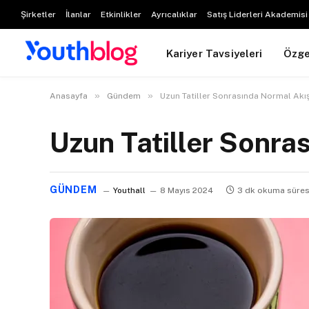
Şirketler
İlanlar
Etkinlikler
Ayrıcalıklar
Satış Liderleri Akademisi
Kariyer Tavsiyeleri
Özg
»
»
Anasayfa
Gündem
Uzun Tatiller Sonrasında Normal Akı
Uzun Tatiller Sonr
GÜNDEM
Youthall
8 Mayıs 2024
3 dk okuma süres