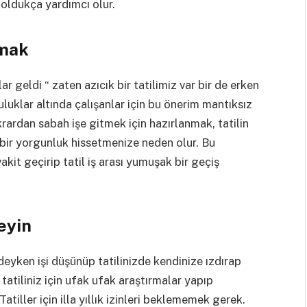
oldukça yardımcı olur.
lmak
r geldi “ zaten azıcık bir tatilimiz var bir de erken
luluklar altında çalışanlar için bu önerim mantıksız
krardan sabah işe gitmek için hazırlanmak, tatilin
ı bir yorgunluk hissetmenize neden olur. Bu
kit geçirip tatil iş arası yumuşak bir geçiş
eyin
eyken işi düşünüp tatilinizde kendinize ızdırap
tatiliniz için ufak ufak araştırmalar yapıp
atiller için illa yıllık izinleri beklememek gerek.