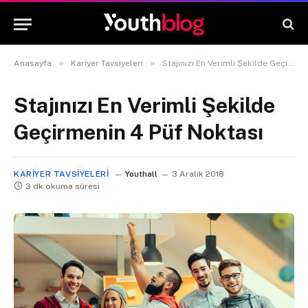
»
»
Anasayfa
Kariyer Tavsiyeleri
Stajınızı En Verimli Şekilde Geçirmenin 4 Püf Noktası
Stajınızı En Verimli Şekilde
Geçirmenin 4 Püf Noktası
KARIYER TAVSIYELERI
Youthall
3 Aralık 2018
3 dk okuma süresi