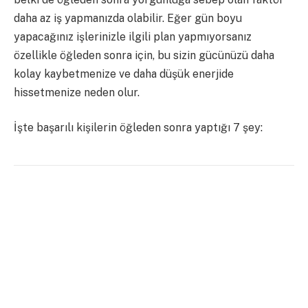
daha az iş yapmanızda olabilir. Eğer gün boyu
yapacağınız işlerinizle ilgili plan yapmıyorsanız
özellikle öğleden sonra için, bu sizin gücünüzü daha
kolay kaybetmenize ve daha düşük enerjide
hissetmenize neden olur.
İşte başarılı kişilerin öğleden sonra yaptığı 7 şey:
1) Görüşmelerini öğleden sonraya planlarlar
Toplantılarını sabaha alıp öğleden sonra işleriyle
uğraşmayı seçenler hata yapıyor. Başarılı kişiler
kahvaltıdan önce planlarını yapar ve daha sonra ilk
olarak işlerini yapar, öğleden sonraya ise görüşmeleri
planlar.