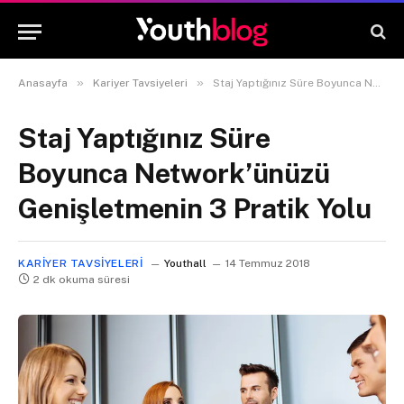
»
»
Anasayfa
Kariyer Tavsiyeleri
Staj Yaptığınız Süre Boyunca Network’ünüzü Genişletmenin 3 Pratik Yolu
Staj Yaptığınız Süre
Boyunca Network’ünüzü
Genişletmenin 3 Pratik Yolu
KARIYER TAVSIYELERI
Youthall
14 Temmuz 2018
2 dk okuma süresi