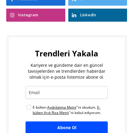
Instagram
LinkedIn
Trendleri Yakala
Kariyere ve gündeme dair en güncel
tavsiyelerden ve trendlerden haberdar
olmak için e-posta listemize abone ol.
E-bülten
Aydınlatma Metni
''ni okudum.
E-
bülten Açık Rıza Metni
''ni kabul ediyorum.
Abone Ol