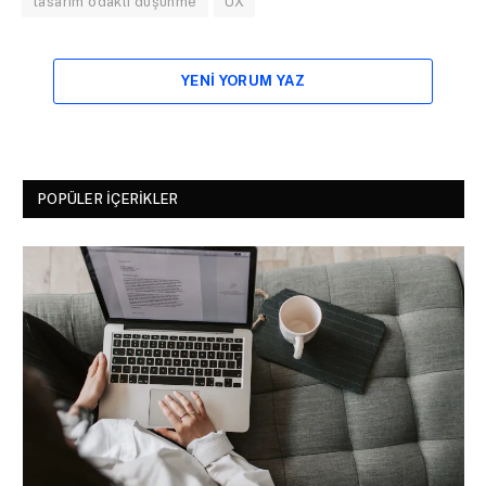
tasarım odaklı düşünme
UX
YENI YORUM YAZ
POPÜLER İÇERIKLER