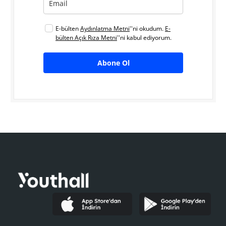
E-bülten
Aydınlatma Metni
''ni okudum.
E-
bülten Açık Rıza Metni
''ni kabul ediyorum.
Abone Ol