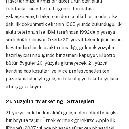
Hayatlarımıza girmiş bir diğer ürün olan akıllı
telefonlar ise elbette bugünkü formatına
yaklaşamamıştı fakat son derece ilkel bir model olsa
dahi ilk dokunmatik ekranın 1965 yılında bulunduğu, ilk
akıllı telefonun ise IBM tarafından 1992’de piyasaya
sürüldüğü biliniyor. Özetle 20. yüzyıl teknolojinin insan
hayatından hiç de uzakta olmadığı, gelecek yüzyılın
hazırlayıcısı niteliğinde bir zamanı kapsıyor. Elbette
bütün övgüler 20. yüzyıla gitmeyecek. 21. yüzyıl
kendine has koşulları ve iyice profesyonelleşilen
pazarlama alanıyla gelişen teknolojiye tüketiciyi ikna
etmiş gözüküyor.
21. Yüzyılın “Marketing” Stratejileri
21. yüzyıl, selefinden aldığı gelişmeleri elbette başka
bir boyuta taşıdı. Örnek vermek gerekirse Apple ilk
iPhone’u 2007 yılında piyasaya sürerken piyasadaki