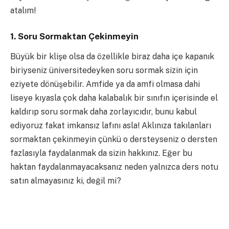
atalım!
1. Soru Sormaktan Çekinmeyin
Büyük bir klişe olsa da özellikle biraz daha içe kapanık
biriyseniz üniversitedeyken soru sormak sizin için
eziyete dönüşebilir. Amfide ya da amfi olmasa dahi
liseye kıyasla çok daha kalabalık bir sınıfın içerisinde el
kaldırıp soru sormak daha zorlayıcıdır, bunu kabul
ediyoruz fakat imkansız lafını asla! Aklınıza takılanları
sormaktan çekinmeyin çünkü o dersteyseniz o dersten
fazlasıyla faydalanmak da sizin hakkınız. Eğer bu
haktan faydalanmayacaksanız neden yalnızca ders notu
satın almayasınız ki, değil mi?
2. Tek Tip İnsandan Uzaklaşmaya Hazır Olun
Elbette lisenizdekilere benzer insanlar da karşınıza