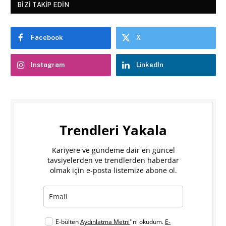
BIZI TAKIP EDIN
Facebook
X
Instagram
LinkedIn
Trendleri Yakala
Kariyere ve gündeme dair en güncel
tavsiyelerden ve trendlerden haberdar
olmak için e-posta listemize abone ol.
E-bülten
Aydınlatma Metni
''ni okudum.
E-