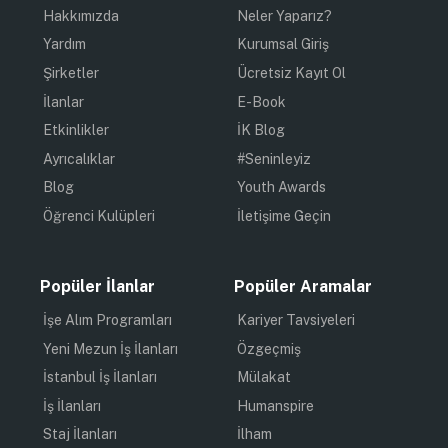
Hakkımızda
Neler Yaparız?
Yardım
Kurumsal Giriş
Şirketler
Ücretsiz Kayıt Ol
İlanlar
E-Book
Etkinlikler
İK Blog
Ayrıcalıklar
#Seninleyiz
Blog
Youth Awards
Öğrenci Kulüpleri
İletişime Geçin
Popüler İlanlar
Popüler Aramalar
İşe Alım Programları
Kariyer Tavsiyeleri
Yeni Mezun İş İlanları
Özgeçmiş
İstanbul İş İlanları
Mülakat
İş İlanları
Humanspire
Staj İlanları
İlham