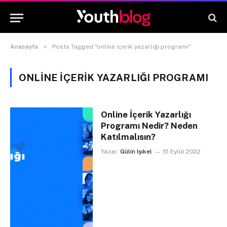
»
Anasayfa
Posts Tagged "online içerik yazarlığı programı"
ONLINE IÇERIK YAZARLIĞI PROGRAMI
Online İçerik Yazarlığı
Programı Nedir? Neden
Katılmalısın?
Yazar:
Gülin Işıkel
15 Eylül 2022