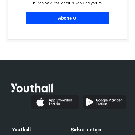
bülten Açık Rıza Metni
''ni kabul ediyorum.
Abone Ol
Youthall
Şirketler İçin