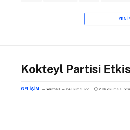
YENI
Kokteyl Partisi Etki
GELIŞIM
Youthall
24 Ekim 2022
2 dk okuma süresi