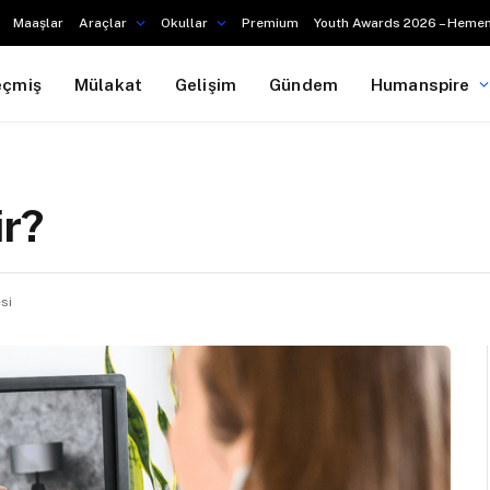
Maaşlar
Araçlar
Okullar
Premium
Youth Awards 2026 – Hemen
eçmiş
Mülakat
Gelişim
Gündem
Humanspire
ir?
si