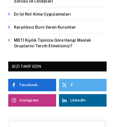
Sorusu ve Cevapları
En İyi Not Alma Uygulamaları
Karşılıksız Burs Veren Kurumlar
MBTI Kişilik Tipinize Göre Hangi Meslek
Gruplarını Tercih Etmelisiniz?
BIZI TAKIP EDIN
Facebook
X
Instagram
LinkedIn