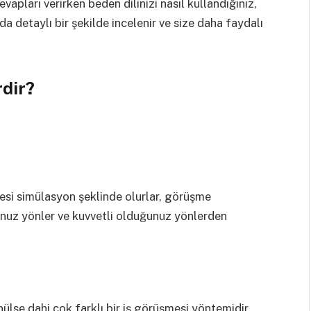
apları verirken beden dilinizi nasıl kullandığınız,
a detaylı bir şekilde incelenir ve size daha faydalı
rdir?
si simülasyon şeklinde olurlar, görüşme
nuz yönler ve kuvvetli olduğunuz yönlerden
ülse dahi çok farklı bir iş görüşmesi yöntemidir.