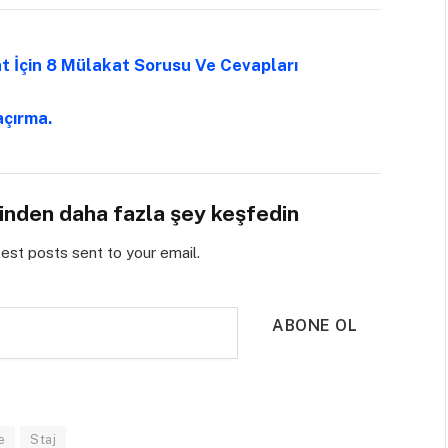
at İçin 8 Mülakat Sorusu Ve Cevapları
açırma.
sinden daha fazla şey keşfedin
test posts sent to your email.
ABONE OL
e
Staj