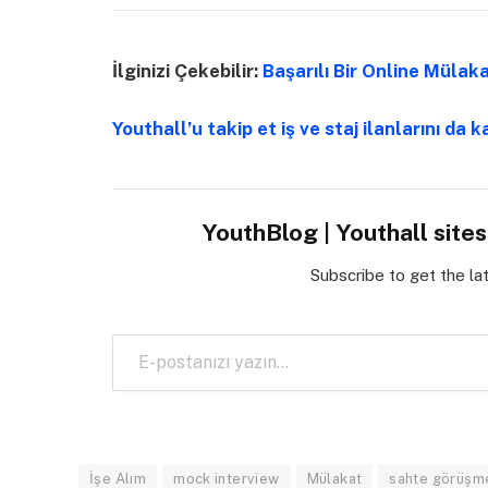
İlginizi Çekebilir:
Başarılı Bir Online Mülak
Youthall’u takip et iş ve staj ilanlarını da k
YouthBlog | Youthall site
Subscribe to get the la
E-postanızı yazın…
İşe Alım
mock interview
Mülakat
sahte görüşm