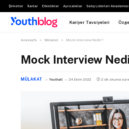
Şirketler
İlanlar
Etkinlikler
Ayrıcalıklar
Satış Liderleri Akademisi
Kariyer Tavsiyeleri
Özg
»
»
Anasayfa
Mülakat
Mock Interview Nedir?
Mock Interview Ned
MÜLAKAT
Youthall
24 Ekim 2022
2 dk okuma süre