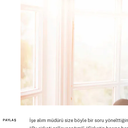
İşe alım müdürü size böyle bir soru yönelttiğin
PAYLAŞ