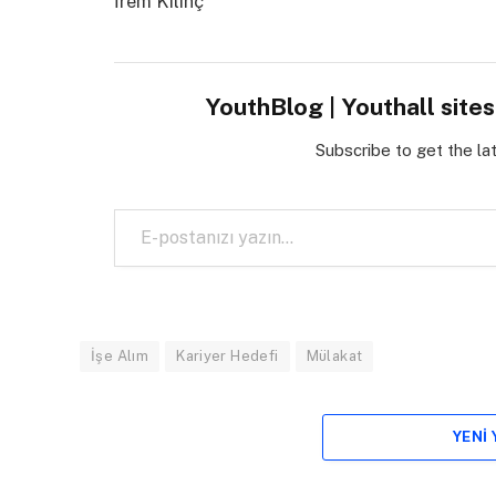
İrem Kılınç
YouthBlog | Youthall site
Subscribe to get the la
E-postanızı yazın…
İşe Alım
Kariyer Hedefi
Mülakat
YENI