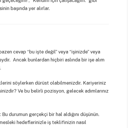
en geçeceğim!”, “Kendim için çalışacağım.” gibi
nin başında yer alırlar.
bazen cevap “bu işte değil” veya “işinizde” veya
şeydir. Ancak bunlardan hiçbiri aslında bir işe alım
.
lerini söylerken dürüst olabilmenizdir. Kariyeriniz
sinizdir? Ve bu belirli pozisyon, gelecek adımlarınız
: Bu durumun gerçekçi bir hal aldığını düşünün.
esleki hedeflerinizle iş teklifinizin nasıl