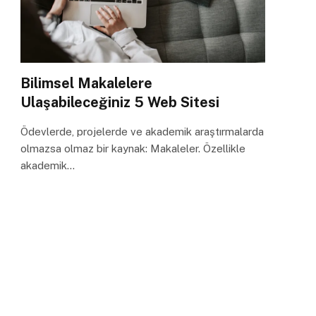
Bilimsel Makalelere
Ulaşabileceğiniz 5 Web Sitesi
Ödevlerde, projelerde ve akademik araştırmalarda
olmazsa olmaz bir kaynak: Makaleler. Özellikle
akademik…
2025 Yazılımcı Maaşları
Dikkat Sürenizin Azaldığını Gösteren 3 Önemli
İşaret
Başarılı Bir Online Mülakat İçin 8 Mülakat
Sorusu ve Cevapları