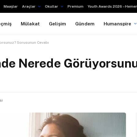
Maaşlar
Araçlar
Okullar
Premium
Youth Awards 2026 – Hemen
eçmiş
Mülakat
Gelişim
Gündem
Humanspire
üyorsunuz? Sorusunun Cevabı
çinde Nerede Görüyorsun
si