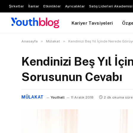
Şirketler
İlanlar
Etkinlikler
Ayrıcalıklar
Satış Liderleri Akademisi
Kariyer Tavsiyeleri
Özg
»
»
Anasayfa
Mülakat
Kendinizi Beş Yıl İçinde Nerede Gör
Kendinizi Beş Yıl İ
Sorusunun Cevabı
MÜLAKAT
Youthall
11 Aralık 2018
2 dk okuma süre