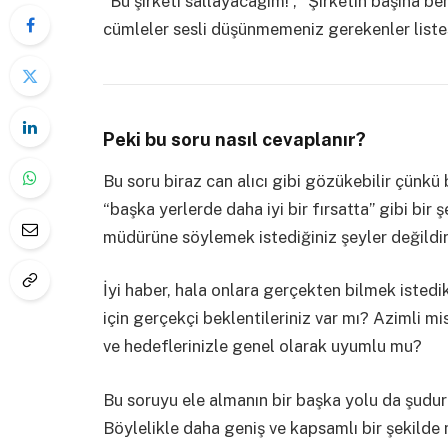
“Bu şirketi sallayacağım!”, “Şirketin başına b
cümleler sesli düşünmemeniz gerekenler listesi
Peki bu soru nasıl cevaplanır?
Bu soru biraz can alıcı gibi gözükebilir çünkü 
“başka yerlerde daha iyi bir fırsatta” gibi bir 
müdürüne söylemek istediğiniz şeyler değildir
İyi haber, hala onlara gerçekten bilmek istedik
için gerçekçi beklentileriniz var mı? Azimli mi
ve hedeflerinizle genel olarak uyumlu mu?
Bu soruyu ele almanın bir başka yolu da şudur
Böylelikle daha geniş ve kapsamlı bir şekilde m