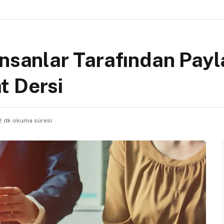
İnsanlar Tarafından Payl
t Dersi
2 dk okuma süresi