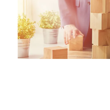
Hayatta adım attığınız ya da atmak üzere olduğ
hayatınızın geri kalanında büyük adımları göğ
paylaşılan beş bireysel tavsiye mesleki hayat
gösterici maddeler olarak karşınıza çıkacaktır