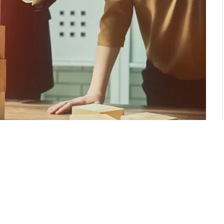
unuz her bir bireysel girişim size kariyer
üsleyebilme yetisi kazandıracaktır. Aşağıda
ınızda büyük patlamalar yaratabilmeniz için yol
.