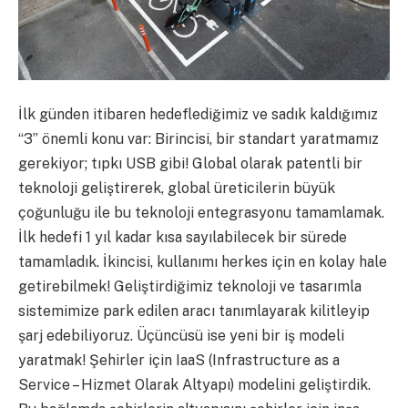
İlk günden itibaren hedeflediğimiz ve sadık kaldığımız
“3” önemli konu var: Birincisi, bir standart yaratmamız
gerekiyor; tıpkı USB gibi! Global olarak patentli bir
teknoloji geliştirerek, global üreticilerin büyük
çoğunluğu ile bu teknoloji entegrasyonu tamamlamak.
İlk hedefi 1 yıl kadar kısa sayılabilecek bir sürede
tamamladık. İkincisi, kullanımı herkes için en kolay hale
getirebilmek! Geliştirdiğimiz teknoloji ve tasarımla
sistemimize park edilen aracı tanımlayarak kilitleyip
şarj edebiliyoruz. Üçüncüsü ise yeni bir iş modeli
yaratmak! Şehirler için IaaS (Infrastructure as a
Service – Hizmet Olarak Altyapı) modelini geliştirdik.