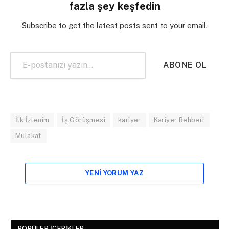
fazla şey keşfedin
Subscribe to get the latest posts sent to your email.
E-postanızı yazın…
ABONE OL
İlk İzlenim
İş Görüşmesi
kariyer
Kariyer Rehberi
Mülakat
YENI YORUM YAZ
POPÜLER İÇERIKLER