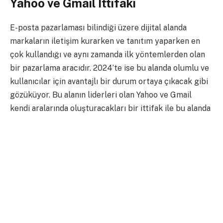
Yahoo ve Gmail İttifakı
E-posta pazarlaması bilindiği üzere dijital alanda
markaların iletişim kurarken ve tanıtım yaparken en
çok kullandığı ve aynı zamanda ilk yöntemlerden olan
bir pazarlama aracıdır. 2024’te ise bu alanda olumlu ve
kullanıcılar için avantajlı bir durum ortaya çıkacak gibi
gözüküyor. Bu alanın liderleri olan Yahoo ve Gmail
kendi aralarında oluşturacakları bir ittifak ile bu alanda
yeni bir dönemi başlatmayı planlıyorlar. E-posta
pazarlaması açısından devrim niteliğinde bir dönüşüm
olan bu olay bize şunu sunuyor: Google ve Yahoo, e-
posta kutularını düzenli şekilde kontrol eden ve düzenli
e-mail kullanımı sağlayan kullancıların daha güvenli,
daha düzenli ve daha etkileşimli bir e-mail kullanım
tecrübesi yaşamaları adına güçlerini birleştiriyor.