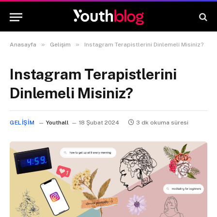
»
»
Anasayfa
Gelişim
Instagram Terapistlerini Dinlemeli Misiniz?
Instagram Terapistlerini
Dinlemeli Misiniz?
GELIŞIM
Youthall
18 Şubat 2024
3 dk okuma süresi