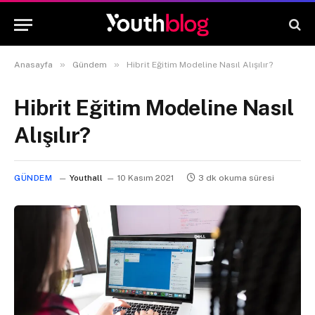
»
»
Anasayfa
Gündem
Hibrit Eğitim Modeline Nasıl Alışılır?
Hibrit Eğitim Modeline Nasıl
Alışılır?
GÜNDEM
Youthall
10 Kasım 2021
3 dk okuma süresi