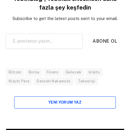
fazla şey keşfedin
Subscribe to get the latest posts sent to your email.
E-postanızı yazın…
ABONE OL
Bitcoin
Borsa
Finans
Gelecek
kripto
Kripto Para
Satoshi Nakamoto
Teknoloji
YENI YORUM YAZ