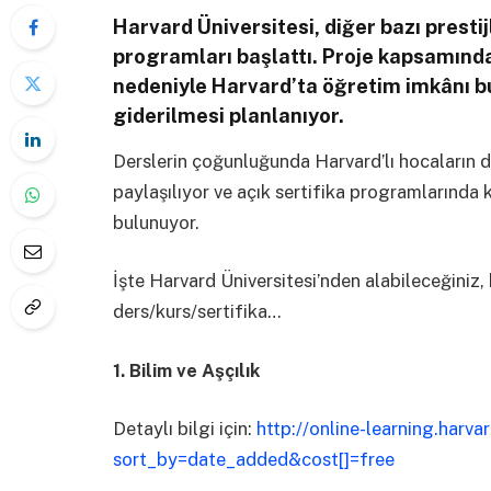
Harvard Üniversitesi, diğer bazı prestijl
programları başlattı. Proje kapsamında
nedeniyle Harvard’ta öğretim imkânı b
giderilmesi planlanıyor.
Derslerin çoğunluğunda Harvard’lı hocaların de
paylaşılıyor ve açık sertifika programlarında ka
bulunuyor.
İşte Harvard Üniversitesi’nden alabileceğiniz, 
ders/kurs/sertifika…
1. Bilim ve Aşçılık
Detaylı bilgi için:
http://online-learning.harv
sort_by=date_added&cost[]=free