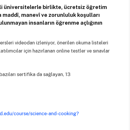
i üniversitelerle birlikte, ücretsiz öğretim
 maddî, manevî ve zorunluluk koşulları
ulunmayan insanların öğrenme açlığının
rsleri videodan izleniyor, önerilen okuma listeleri
tılımcılar için hazırlanan online testler ve sınavlar
bazıları sertifika da sağlayan, 13
ard.edu/course/science-and-cooking?