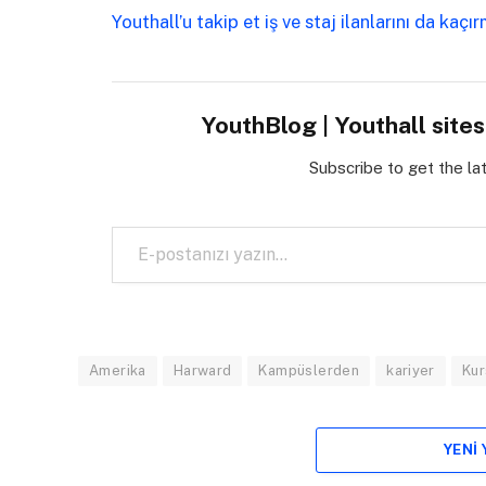
Youthall’u takip et iş ve staj ilanlarını da kaçı
YouthBlog | Youthall site
Subscribe to get the la
E-postanızı yazın…
Amerika
Harward
Kampüslerden
kariyer
Kur
YENI