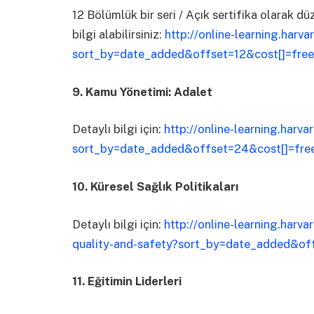
12 Bölümlük bir seri / Açık sertifika olarak d
bilgi alabilirsiniz:
http://online-learning.harv
sort_by=date_added&offset=12&cost[]=free
9. Kamu Yönetimi: Adalet
Detaylı bilgi için:
http://online-learning.harva
sort_by=date_added&offset=24&cost[]=fre
10. Küresel Sağlık Politikaları
Detaylı bilgi için:
http://online-learning.harv
quality-and-safety?sort_by=date_added&of
11. Eğitimin Liderleri