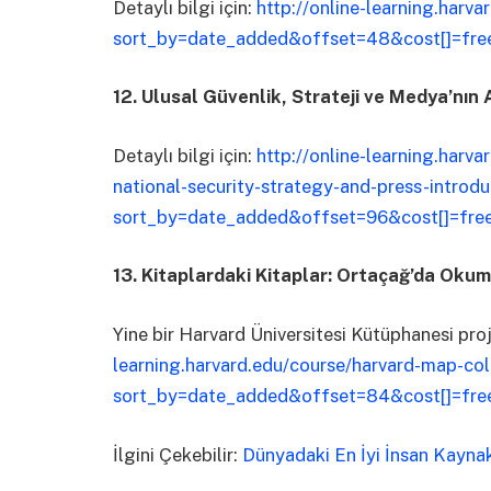
Detaylı bilgi için:
http://online-learning.harv
sort_by=date_added&offset=48&cost[]=fre
12. Ulusal Güvenlik, Strateji ve Medya’nın
Detaylı bilgi için:
http://online-learning.harv
national-security-strategy-and-press-introdu
sort_by=date_added&offset=96&cost[]=fre
13. Kitaplardaki Kitaplar: Ortaçağ’da Oku
Yine bir Harvard Üniversitesi Kütüphanesi proj
learning.harvard.edu/course/harvard-map-col
sort_by=date_added&offset=84&cost[]=fre
İlgini Çekebilir:
Dünyadaki En İyi İnsan Kayna