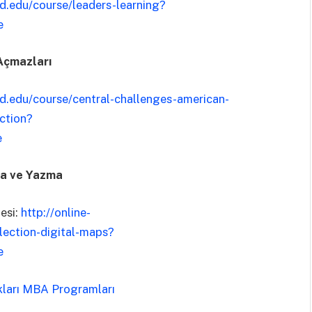
ard.edu/course/leaders-learning?
e
 Açmazları
ard.edu/course/central-challenges-american-
ction?
e
ma ve Yazma
esi:
http://online-
lection-digital-maps?
e
kları MBA Programları