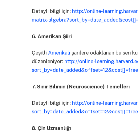
Detaylı bilgi için:
http://online-learning.harv
matrix-algebra?sort_by=date_added&cost[]
6. Amerikan Şiiri
Çeşitli
Amerikalı
şarilere odaklanan bu seri ku
düzenleniyor:
http://online-learning.harvard
sort_by=date_added&offset=12&cost[]=free
7. Sinir Bilimin (Neuroscience) Temelleri
Detaylı bilgi için:
http://online-learning.harv
sort_by=date_added&offset=12&cost[]=free
8. Çin Uzmanlığı