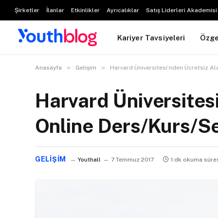
Şirketler
İlanlar
Etkinlikler
Ayrıcalıklar
Satış Liderleri Akademisi
Kariyer Tavsiyeleri
Özg
»
»
Anasayfa
Gelişim
Harvard Üniversitesi’nden Ücretsiz Ala
Harvard Üniversitesi
Online Ders/Kurs/Se
GELIŞIM
Youthall
7 Temmuz 2017
1 dk okuma süre