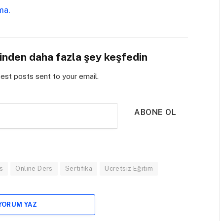
rma.
sinden daha fazla şey keşfedin
test posts sent to your email.
ABONE OL
s
Online Ders
Sertifika
Ücretsiz Eğitim
 YORUM YAZ