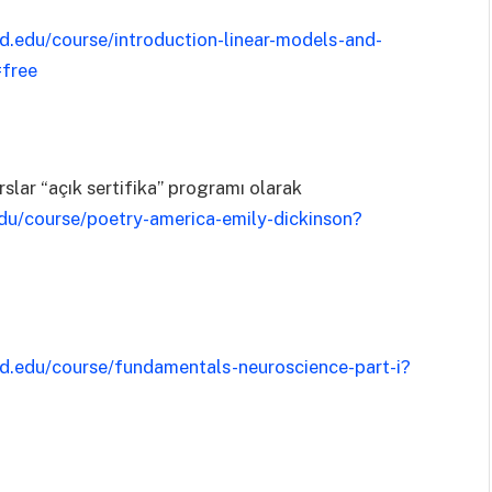
ard.edu/course/introduction-linear-models-and-
=free
rslar “açık sertifika” programı olarak
.edu/course/poetry-america-emily-dickinson?
ard.edu/course/fundamentals-neuroscience-part-i?