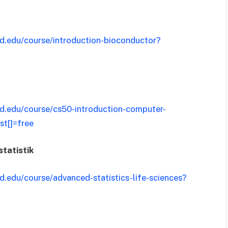
ard.edu/course/introduction-bioconductor?
ard.edu/course/cs50-introduction-computer-
t[]=free
İstatistik
ard.edu/course/advanced-statistics-life-sciences?