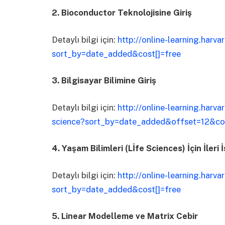
2. Bioconductor Teknolojisine Giriş
Detaylı bilgi için:
http://online-learning.harv
sort_by=date_added&cost[]=free
3. Bilgisayar Bilimine Giriş
Detaylı bilgi için:
http://online-learning.harv
science?sort_by=date_added&offset=12&cos
4. Yaşam Bilimleri (Lİfe Sciences) İçin İleri 
Detaylı bilgi için:
http://online-learning.harv
sort_by=date_added&cost[]=free
5. Linear Modelleme ve Matrix Cebir