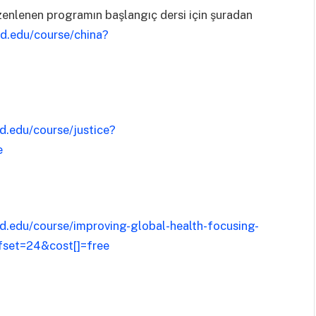
üzenlenen programın başlangıç dersi için şuradan
ard.edu/course/china?
rd.edu/course/justice?
e
ard.edu/course/improving-global-health-focusing-
fset=24&cost[]=free