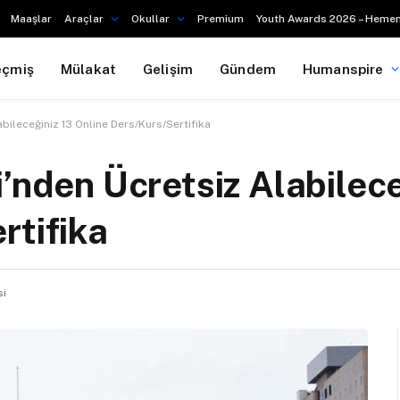
Maaşlar
Araçlar
Okullar
Premium
Youth Awards 2026 – Hemen
eçmiş
Mülakat
Gelişim
Gündem
Humanspire
bileceğiniz 13 Online Ders/Kurs/Sertifika
’nden Ücretsiz Alabilece
rtifika
si