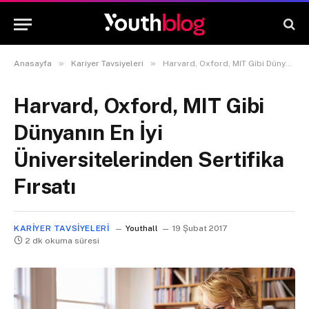
»
»
Anasayfa
Kariyer Tavsiyeleri
Harvard, Oxford, MIT Gibi Dünyanın En İyi Üniversitelerinden Sertifika Fırsatı
Harvard, Oxford, MIT Gibi
Dünyanın En İyi
Üniversitelerinden Sertifika
Fırsatı
KARIYER TAVSIYELERI
Youthall
19 Şubat 2017
2 dk okuma süresi