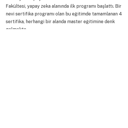
Fakültesi, yapay zeka alanında ilk programı başlattı. Bir
nevi sertifika programı olan bu eğitimde tamamlanan 4
sertifika, herhangi bir alanda master eğitimine denk
gelmekte.
Columbia Üniversitesi Mühendislik Fakültesi dekanı
Mary C. , eğitime katılan bireylere, kariyer hayatları
için tarifi olmayan bir gelişim garantisi veriyor. Hem
kampüs üzerinden hem de internet üzerinden online
eğitim veren programın başlıca amacı dünya çapında
bir ulaşılabilirlik sunmak.
Program ilk olarak 16 Ocak 2017 tarihinde, Columbia
Üniversitesi Bilişim Sistemleri departmanı profesörü
Ansaf Salleb-Aouissi ile başladı. Disney’in en son
animasyon filmi olan Moana’nın, gerçeğe çok yakın bir