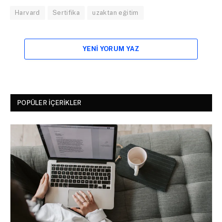
Harvard
Sertifika
uzaktan eğitim
YENI YORUM YAZ
POPÜLER İÇERIKLER