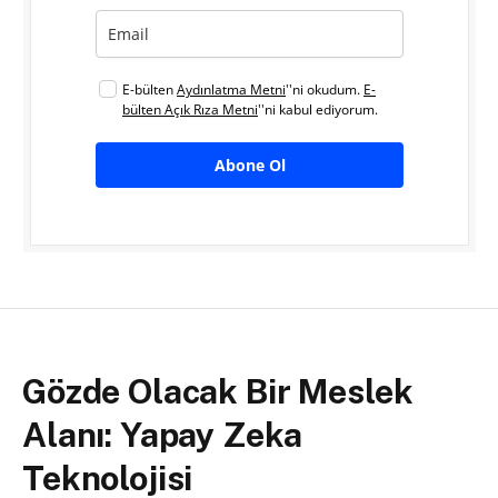
E-bülten
Aydınlatma Metni
''ni okudum.
E-
bülten Açık Rıza Metni
''ni kabul ediyorum.
Abone Ol
Gözde Olacak Bir Meslek
Alanı: Yapay Zeka
Teknolojisi