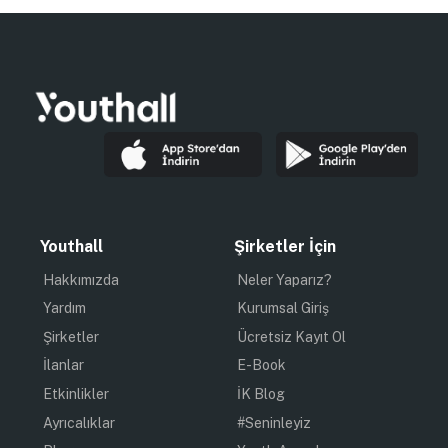
İlgilenenlerin Cebinde
Bunlar Olmalı!
KARIYER TAVSIYELERI
Esat Tışlı
29 Mart 2021
3 dk okuma süresi