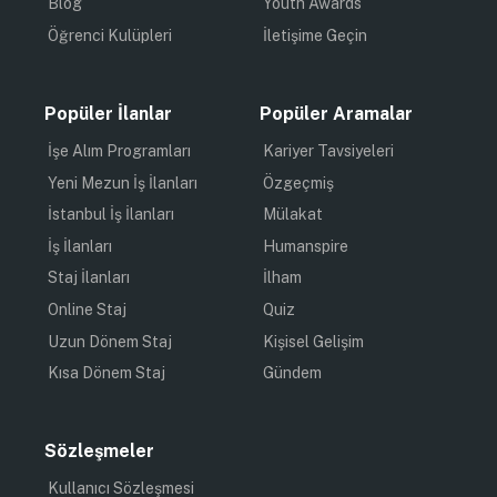
Yoğun iş ve sosyal hayatımızda bazen takip etmek
istediklerimizi ve yapmak istediklerimizi yapamıyoruz.
Bunların sebepleri bazen bizden kaynaklanıyor
bazense içinde bulunduğumuz durumlardan
kaynaklanıyor. Eğer sizde ekonomi ve borsa odaklı
takip yapmak istiyorum fakat vakit bulamıyorum
diyorsanız bu yazıya göz atmalısınız!
Metro, otobüs beklerken veya yemek molanızda
telefonunuzu elinize alarak bulunduğunuz konumda
veya global anlamda ekonomik olarak neler olup
bitiyor bunları
öğrenebileceğiniz harika uygulamalar
mevcut. Üstelik yorum yapıp konuyla alakalı
profesyonellerden geri dönüş alabileceksiniz bu
uygulamalar üzerinden. “Peki, bu uygulamalar neler?”
diye soruyorsanız okumaya devam edin!