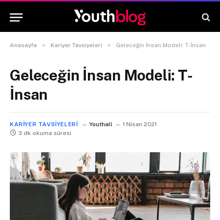
»
»
Anasayfa
Kariyer Tavsiyeleri
Geleceğin İnsan Modeli: T-İnsan
Geleceğin İnsan Modeli: T-
İnsan
KARIYER TAVSIYELERI
Youthall
1 Nisan 2021
3 dk okuma süresi