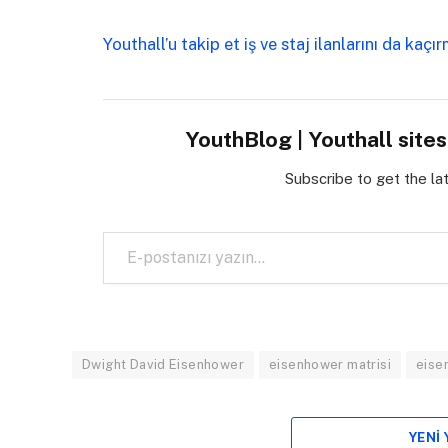
Youthall’u takip et iş ve staj ilanlarını da kaçı
YouthBlog | Youthall site
Subscribe to get the la
E-postanızı yazın…
Dwight David Eisenhower
eisenhower matrisi
eise
YENI