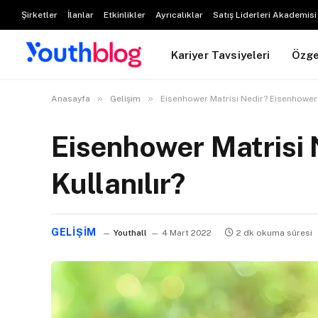
Şirketler
İlanlar
Etkinlikler
Ayrıcalıklar
Satış Liderleri Akademisi
Kariyer Tavsiyeleri
Özg
»
»
Anasayfa
Gelişim
Eisenhower Matrisi Nedir? Eisenhower M
Eisenhower Matrisi 
Kullanılır?
GELIŞIM
Youthall
4 Mart 2022
2 dk okuma süresi