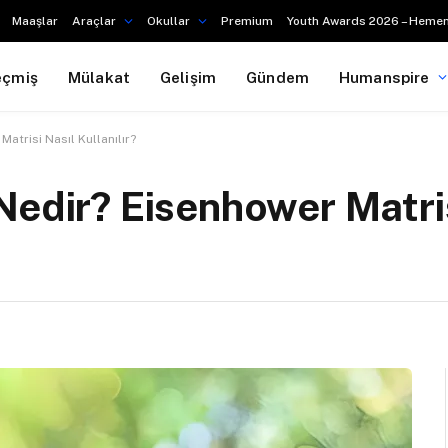
Maaşlar
Araçlar
Okullar
Premium
Youth Awards 2026 – Hemen
eçmiş
Mülakat
Gelişim
Gündem
Humanspire
atrisi Nasıl Kullanılır?
Nedir? Eisenhower Matris