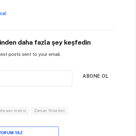
rma!
sinden daha fazla şey keşfedin
test posts sent to your email.
ABONE OL
nhower matrix
Zaman Yönetimi
 YORUM YAZ