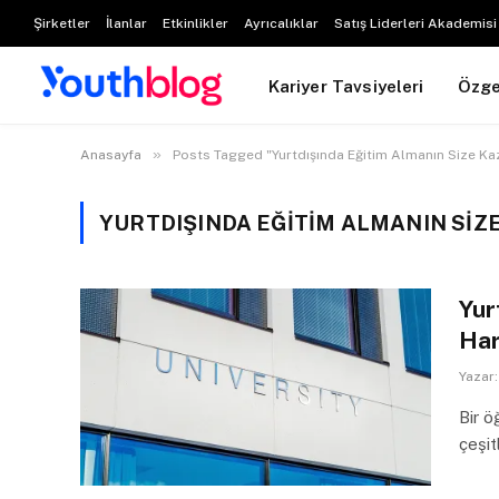
Şirketler
İlanlar
Etkinlikler
Ayrıcalıklar
Satış Liderleri Akademisi
Kariyer Tavsiyeleri
Özg
»
Anasayfa
Posts Tagged "Yurtdışında Eğitim Almanın Size Kaz
YURTDIŞINDA EĞITIM ALMANIN SIZ
Yur
Har
Yazar:
Bir ö
çeşit