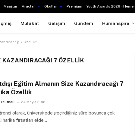
Maaşlar
Araçlar
Okullar
Premium
Youth Awards 2026 – Hemen
eçmiş
Mülakat
Gelişim
Gündem
Humanspire
andıracağı 7 Özellik"
E KAZANDIRACAĞI 7 ÖZELLIK
tdışı Eğitim Almanın Size Kazandıracağı 7
ika Özellik
Youthall
24 Mayıs 2018
ğrenci olarak, üniversitede geçirdiğiniz süre boyunca çok
li harika fırsatları elde…