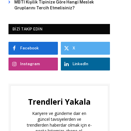
MBTI Kişilik Tipinize Göre Hangi Meslek
Gruplarını Tercih Etmelisiniz?
BIZI TAKIP EDIN
Facebook
X
Instagram
LinkedIn
Trendleri Yakala
Kariyere ve gündeme dair en
güncel tavsiyelerden ve
trendlerden haberdar olmak için e-
posta listemize abone ol.