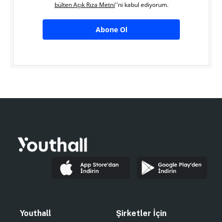
bülten Açık Rıza Metni
''ni kabul ediyorum.
Abone Ol
Youthall
Şirketler İçin