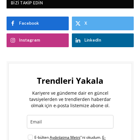
BIZI TAKIP EDIN
Facebook
X
Instagram
LinkedIn
Trendleri Yakala
Kariyere ve gündeme dair en güncel
tavsiyelerden ve trendlerden haberdar
olmak için e-posta listemize abone ol.
E-bülten
Aydınlatma Metni
''ni okudum.
E-