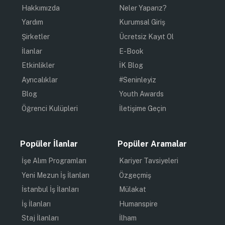
Hakkımızda
Neler Yaparız?
Yardım
Kurumsal Giriş
Şirketler
Ücretsiz Kayıt Ol
İlanlar
E-Book
Etkinlikler
İK Blog
Ayrıcalıklar
#Seninleyiz
Blog
Youth Awards
Öğrenci Kulüpleri
İletişime Geçin
Popüler İlanlar
Popüler Aramalar
İşe Alım Programları
Kariyer Tavsiyeleri
Yeni Mezun İş İlanları
Özgeçmiş
İstanbul İş İlanları
Mülakat
İş İlanları
Humanspire
Staj İlanları
İlham